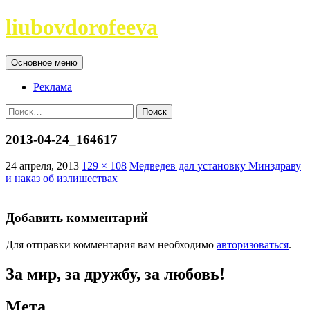
Перейти
liubovdorofeeva
к
содержимому
Поиск
Основное меню
Реклама
Найти:
2013-04-24_164617
24 апреля, 2013
129 × 108
Медведев дал установку Минздраву
и наказ об излишествах
Добавить комментарий
Для отправки комментария вам необходимо
авторизоваться
.
За мир, за дружбу, за любовь!
Мета