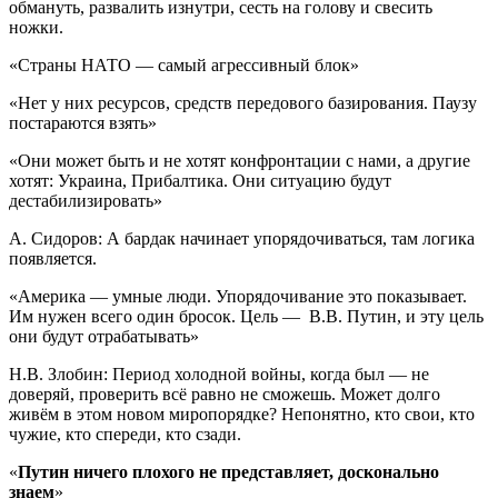
обмануть, развалить изнутри, сесть на голову и свесить
ножки.
«Страны НАТО — самый агрессивный блок»
«Нет у них ресурсов, средств передового базирования. Паузу
постараются взять»
«Они может быть и не хотят конфронтации с нами, а другие
хотят: Украина, Прибалтика. Они ситуацию будут
дестабилизировать»
А. Сидоров: А бардак начинает упорядочиваться, там логика
появляется.
«Америка — умные люди. Упорядочивание это показывает.
Им нужен всего один бросок. Цель — В.В. Путин, и эту цель
они будут отрабатывать»
Н.В. Злобин: Период холодной войны, когда был — не
доверяй, проверить всё равно не сможешь. Может долго
живём в этом новом миропорядке? Непонятно, кто свои, кто
чужие, кто спереди, кто сзади.
«
Путин ничего плохого не представляет, досконально
знаем
»