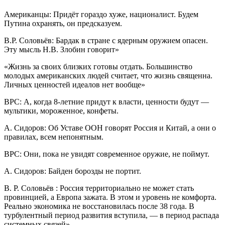
Американцы: Придёт гораздо хуже, националист. Будем
Путина охранять, он предсказуем.
В.Р. Соловьёв: Бардак в стране с ядерным оружием опасен.
Эту мысль Н.В. Злобин говорит»
«Жизнь за своих близких готовы отдать. Большинство
молодых американских людей считает, что жизнь священна.
Личных ценностей идеалов нет вообще»
ВРС: А, когда 8-летние придут к власти, ценности будут —
мультики, мороженное, конфеты.
А. Сидоров: Об Уставе ООН говорят Россия и Китай, а они о
правилах, всем непонятным.
ВРС: Они, пока не увидят современное оружие, не поймут.
А. Сидоров: Байден борозды не портит.
В. Р. Соловьёв : Россия территориально не может стать
провинцией, а Европа зажата. В этом и уровень не комфорта.
Реально экономика не восстановилась после 38 года. В
турбулентный период развития вступила, — в период распада
системных связей»