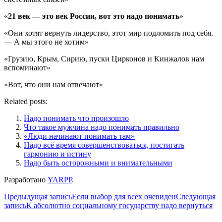
«
21 век — это век России, вот это надо понимать
»
«Они хотят вернуть лидерство, этот мир подломить под себя.
— А мы этого не хотим»
«Грузию, Крым, Сирию, пуски Цирконов и Кинжалов нам
вспоминают»
«Вот, что они нам отвечают»
Related posts:
Надо понимать что произошло
Что такое мужчина надо понимать правильно
«Люди начинают понимать там»
Надо всё время совершенствоваться, постигать
гармонию и истину
Надо быть осторожными и внимательными
Разработано
YARPP
.
Навигация
Предыдущая запись
Если выбор для всех очевиден
Следующая
запись
К абсолютно социальному государству надо вернуться
по