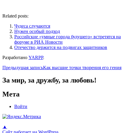
Related posts:
Чудеса случаются
Нужен особый подход
Российские «умные города будущего» встретятся на
форуме в РИА Новости
Отечество держится на подвигах защитников
Разработано
YARPP
.
Навигация
Предыдущая запись
Как высшие точки творения его гения
по
За мир, за дружбу, за любовь!
записям
Мета
Войти
▲
Сайт работает на WordPress