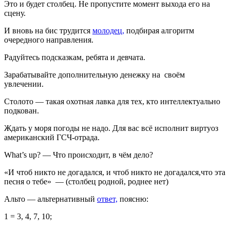
Это и будет столбец. Не пропустите момент выхода его на
сцену.
И вновь на бис трудится
молодец
,
подбирая алгоритм
очередного направления.
Радуйтесь подсказкам, ребята и девчата.
Зарабатывайте дополнительную денежку на своём
увлечении.
Столото — такая охотная лавка для тех, кто интеллектуально
подкован.
Ждать у моря погоды не надо. Для вас всё исполнит виртуоз
американский ГСЧ-отрада.
What’s up? — Что происходит, в чём дело?
«И чтоб никто не догадался, и чтоб никто не догадался,что эта
песня о тебе» — (столбец родной, роднее нет)
Альто — альтернативный
ответ,
поясню:
1 = 3, 4, 7, 10;