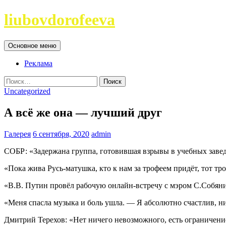
Перейти
liubovdorofeeva
к
содержимому
Поиск
Основное меню
Реклама
Найти:
Uncategorized
А всё же она — лучший друг
Галерея
6 сентября, 2020
admin
СОБР: «Задержана группа, готовившая взрывы в учебных заве
«Пока жива Русь-матушка, кто к нам за трофеем придёт, тот т
«В.В. Путин провёл рабочую онлайн-встречу с мэром С.Собя
«Меня спасла музыка и боль ушла. — Я абсолютно счастлив, ни
Дмитрий Терехов: «Нет ничего невозможного, есть ограничени