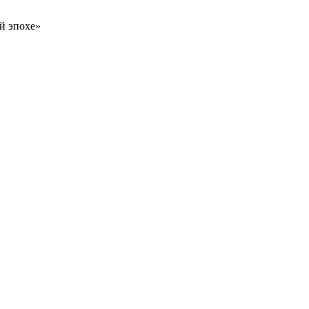
й эпохе»