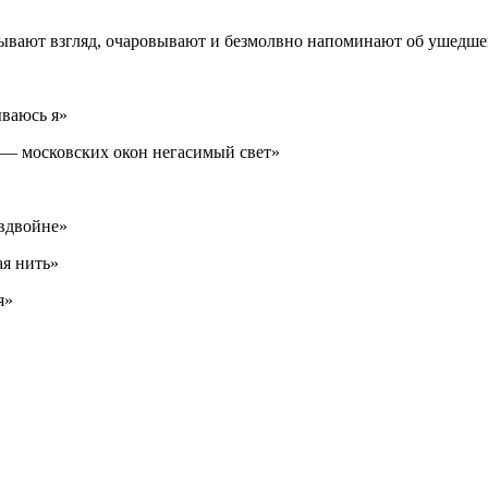
вывают взгляд, очаровывают и безмолвно напоминают об ушедше
ываюсь я»
ет — московских окон негасимый свет»
 вдвойне»
ая нить»
я»