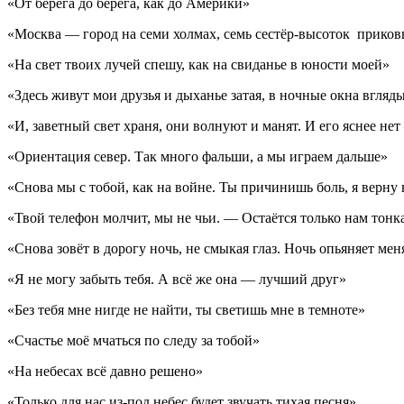
«От берега до берега, как до Америки»
«Москва — город на семи холмах, семь сестёр-высоток прико
«На свет твоих лучей спешу, как на свиданье в юности моей»
«Здесь живут мои друзья и дыханье затая, в ночные окна вгляд
«И, заветный свет храня, они волнуют и манят. И его яснее н
«Ориентация север. Так много фальши, а мы играем дальше»
«Снова мы с тобой, как на войне. Ты причинишь боль, я верну
«Твой телефон молчит, мы не чьи. — Остаётся только нам тонк
«Снова зовёт в дорогу ночь, не смыкая глаз. Ночь опьяняет мен
«Я не могу забыть тебя. А всё же она — лучший друг»
«Без тебя мне нигде не найти, ты светишь мне в темноте»
«Счастье моё мчаться по следу за тобой»
«На небесах всё давно решено»
«Только для нас из-под небес будет звучать тихая песня»