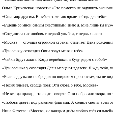
Ольга Кричевская, новости: «Это помогло не задушить эконом
«Стал мир другим. В небе я зажигаю яркие звёзды для тебя»
«Будешь со мной самым счастливым, знаю я. Мне лишь ты нуж
«Соединила нас любовь с первой улыбки, с первых слов»
«Москва — столица огромной страны, отмечает День рождени
«Три огня у созвездия Овна зовут меня к тебе»
«Чайки будут ждать. Когда вернёшься, я буду рядом с тобой»
«Три огонька у созвездия Девы мерцают вдалеке. Я жду тебя,
«Если с друзьями не бродил по широким проспектам, ты не ви
«Песня плывёт, сердце поёт. Эти слова о тебе, Москва»
«Не всегда правда, что люди говорят. Они побросали якоря, но 
«Любовь цветёт под разными флагами. А солнце светит всем о
Инна Фатеева: «Москва, я с каждым днём люблю тебя сильней