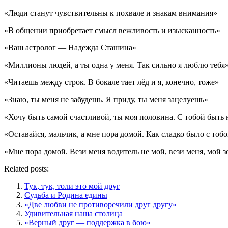
«Люди станут чувствительны к похвале и знакам внимания»
«В общении приобретает смысл вежливость и изысканность»
«Ваш астролог — Надежда Сташина»
«Миллионы людей, а ты одна у меня. Так сильно я люблю тебя
«Читаешь между строк. В бокале тает лёд и я, конечно, тоже»
«Знаю, ты меня не забудешь. Я приду, ты меня зацелуешь»
«Хочу быть самой счастливой, ты моя половина. С тобой быть 
«Оставайся, мальчик, а мне пора домой. Как сладко было с тобо
«Мне пора домой. Вези меня водитель не мой, вези меня, мой 
Related posts:
Тук, тук, толи это мой друг
Судьба и Родина едины
«Две любви не противоречили друг другу»
Удивительная наша столица
«Верный друг — поддержка в бою»