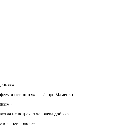
дениях»
рофеем и останется» — Игорь Маменко
ниным»
когда не встречал человека добрее»
е в вашей голове»