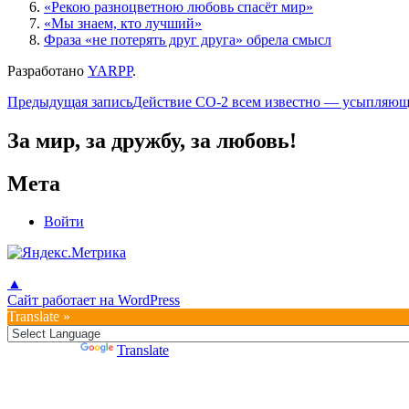
«Рекою разноцветною любовь спасёт мир»
«Мы знаем, кто лучший»
Фраза «не потерять друг друга» обрела смысл
Разработано
YARPP
.
Навигация
Предыдущая запись
Действие СО-2 всем известно — усыпляющ
по
За мир, за дружбу, за любовь!
записям
Мета
Войти
▲
Сайт работает на WordPress
Translate »
Powered by
Translate