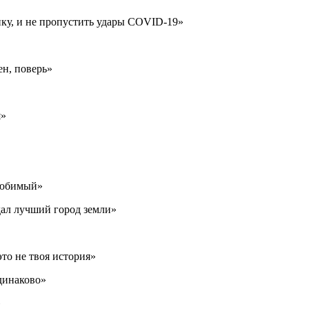
ику, и не пропустить удары COVID-19»
ен, поверь»
я»
 любимый»
дал лучший город земли»
это не твоя история»
динаково»
»