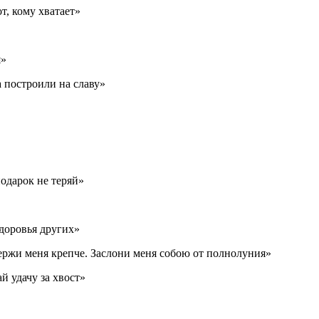
т, кому хватает»
я»
 построили на славу»
подарок не теряй»
здоровья других»
Держи меня крепче. Заслони меня собою от полнолуния»
й удачу за хвост»