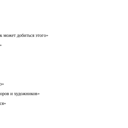
 может добиться этого»
»
ю»
торов и художников»
ся»