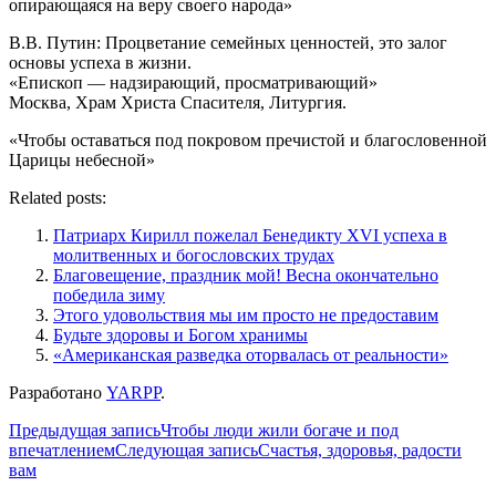
опирающаяся на веру своего народа»
В.В. Путин: Процветание семейных ценностей, это залог
основы успеха в жизни.
«Епископ — надзирающий, просматривающий»
Москва, Храм Хpиста Спасителя, Литургия.
«Чтобы оставаться под покровом пречистой и благословенной
Царицы небесной»
Related posts:
Патриарх Кирилл пожелал Бенедикту XVI успеха в
молитвенных и богословских трудах
Благовещение, праздник мой! Весна окончательно
победила зиму
Этого удовольствия мы им просто не предоставим
Будьте здоровы и Богом хранимы
«Американская разведка оторвалась от реальности»
Разработано
YARPP
.
Навигация
Предыдущая запись
Чтобы люди жили богаче и под
впечатлением
Следующая запись
Счастья, здоровья, радости
по
вам
записям