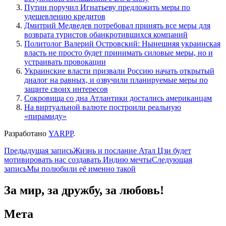
Путин поручил Игнатьеву предложить меры по
удешевлению кредитов
Дмитрий Медведев потребовал принять все меры для
возврата туристов обанкротившихся компаний
Политолог Валерий Островский: Нынешняя украинская
власть не просто будет принимать силовые меры, но и
устраивать провокации
Украинские власти призвали Россию начать открытый
диалог на равных, и озвучили планируемые меры по
защите своих интересов
Сокровища со дна Атлантики достались американцам
На виртуальной валюте построили реальную
«пирамиду»
Разработано
YARPP
.
Навигация
Предыдущая запись
Жизнь и послание Атал Цзи будет
мотивировать нас создавать Индию мечты
Следующая
по
запись
Мы полюбили её именно такой
записям
За мир, за дружбу, за любовь!
Мета