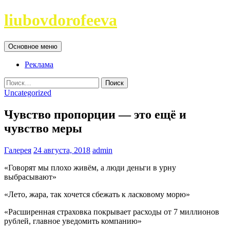
Перейти
liubovdorofeeva
к
содержимому
Поиск
Основное меню
Реклама
Найти:
Uncategorized
Чувство пропорции — это ещё и
чувство меры
Галерея
24 августа, 2018
admin
«Говорят мы плохо живём, а люди деньги в урну
выбрасывают»
«Лето, жара, так хочется сбежать к ласковому морю»
«Расширенная страховка покрывает расходы от 7 миллионов
рублей, главное уведомить компанию»