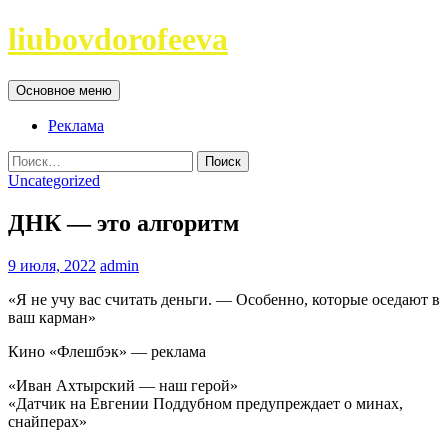
Перейти
liubovdorofeeva
к
содержимому
Поиск
Основное меню
Реклама
Найти:
Uncategorized
ДНК — это алгоритм
9 июля, 2022
admin
«Я не учу вас считать деньги. — Особенно, которые оседают в
ваш карман»
Кино «Флешбэк» — реклама
«Иван Ахтырский — наш герой»
«Датчик на Евгении Поддубном предупреждает о минах,
снайперах»