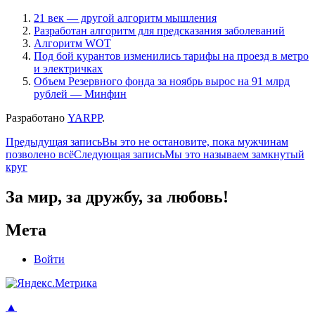
21 век — другой алгоритм мышления
Разработан алгоритм для предсказания заболеваний
Алгоритм WOT
Под бой курантов изменились тарифы на проезд в метро
и электричках
Объем Резервного фонда за ноябрь вырос на 91 млрд
рублей — Минфин
Разработано
YARPP
.
Навигация
Предыдущая запись
Вы это не остановите, пока мужчинам
позволено всё
Следующая запись
Мы это называем замкнутый
по
круг
записям
За мир, за дружбу, за любовь!
Мета
Войти
▲