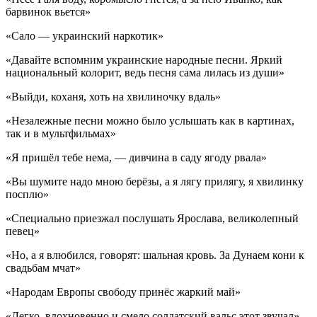
барвинок вьется»
«Сало — украинский наркотик»
«Давайте вспомним украинские народные песни. Яркий
национальный колорит, ведь песня сама лилась из души»
«Выйди, коханя, хоть на хвилиночку вдаль»
«Незалежные песни можно было услышать как в картинах,
так и в мультфильмах»
«Я пришёл тебе нема, — дивчина в саду ягоду рвала»
«Вы шумите надо мною берёзы, а я лягу прилягу, я хвилинку
посплю»
«Специально приезжал послушать Ярослава, великолепный
певец»
«Но, а я влюбился, говорят: шальная кровь. За Дунаем кони к
свадьбам мчат»
«Народам Европы свободу принёс жаркий май»
«Легко, вдохновенно и смело солдатский вальс этот звучал»