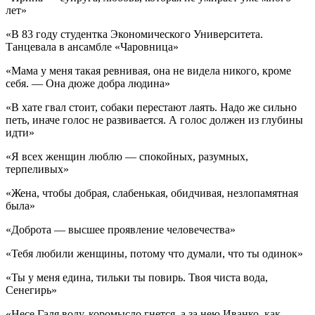
лет»
«В 83 году студентка Экономического Университета.
Танцевала в ансамбле «Чаровница»
«Мама у меня такая ревнивая, она не видела никого, кроме
себя. — Она дюже добра людина»
«В хате гвал стоит, собаки перестают лаять. Надо же сильно
петь, иначе голос не развивается. А голос должен из глубины
идти»
«Я всех женщин люблю — спокойных, разумных,
терпеливых»
«Жена, чтобы добрая, слабенькая, обидчивая, незлопамятная
была»
«Доброта — высшее проявление человечества»
«Тебя любили женщины, потому что думали, что ты одинок»
«Ты у меня едина, тильки ты повирь. Твоя чиста вода,
Сенегирь»
«Несе Галя воду, коромысло гнется, а за нею Иванко, как