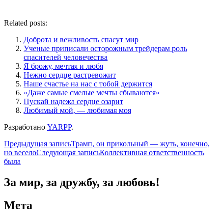
Related posts:
Доброта и вежливость спасут мир
Ученые приписали осторожным трейдерам роль
спасителей человечества
Я брожу, мечтая и любя
Нежно сердце растревожит
Наше счастье на нас с тобой держится
«Даже самые смелые мечты сбываются»
Пускай надежа сердце озарит
Любимый мой, — любимая моя
Разработано
YARPP
.
Навигация
Предыдущая запись
Трамп, он прикольный — жуть, конечно,
но весело
Следующая запись
Коллективная ответственность
по
была
записям
За мир, за дружбу, за любовь!
Мета