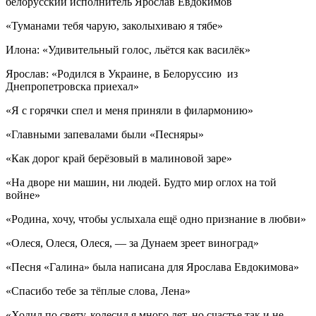
белорусский исполнитель Ярослав Евдокимов
«Туманами тебя чарую, заколыхиваю я тябе»
Илона: «Удивительный голос, льётся как василёк»
Ярослав: «Родился в Украине, в Белоруссию из
Днепропетровска приехал»
«Я с горячки спел и меня приняли в филармонию»
«Главными запевалами были «Песняры»
«Как дорог край берёзовый в малиновой заре»
«На дворе ни машин, ни людей. Будто мир оглох на той
войне»
«Родина, хочу, чтобы услыхала ещё одно признание в любви»
«Олеся, Олеся, Олеся, — за Дунаем зреет виноград»
«Песня «Галина» была написана для Ярослава Евдокимова»
«Спасибо тебе за тёплые слова, Лена»
«Ходил по свету, колесил я много лет, но счастье так и не