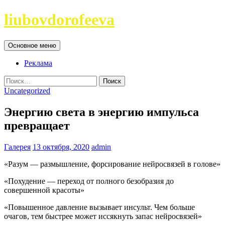
Перейти
liubovdorofeeva
к
содержимому
Поиск
Основное меню
Реклама
Найти:
Uncategorized
Энергию света в энергию импульса
превращает
Галерея
13 октября, 2020
admin
«Разум — размышление, форсирование нейросвязей в голове»
«Похудение — переход от полного безобразия до
совершенной красоты»
«Повышенное давление вызывает инсульт. Чем больше
очагов, тем быстрее может иссякнуть запас нейросвязей»