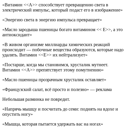
«Витамин <<А>> способствует превращению света в
электрический импульс, который подаст его в изображение»
«Энергию света в энергию импульса превращает»
«Масло зародыша пшеницы богато витамином << Е>>, а это
антиоксидант»
«В живом организме миллиарды химических реакций
происходит — побочные вещества образуются, которые надо
удалять. Витамин <<Е>> их нейтрализует»
«Постарше, когда мы становимся, хрусталик мутнеет.
Витамин <<А>> препятствует этому помутнению»
«Масло пшеницы прозрачным хрусталик оставляет»
«Французский салат, всё просто и полезно» — реклама
Небольшая разминка не повредит.
«Напрячь мышцу и посчитать до семи: поднять на вдохе и
опустить ногу»
«Мышца, которая пытается удержать вас на ногах»