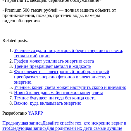
«Гарантия 12 месяцев, сервисное обслуживание»
«Premium 500 тысяч рублей — полная защита объекта от
проникновения, пожара, протечек воды, камеры
видеонаблюдения»
Related posts:
Ученые создали чип, который берет энергию от света,
тепла и вибрации
Графен может усиливать энергию света
Трение превращает металл в жидкость
Фотоэлемент — электронный прибор, который
преобразует энергию фотонов в электрическую
энергию.
Ученые: конец света может наступить скоро и внезапно
Новый календарь майя отложил конец света
Темное будущее: ни года без конца света
Важно, куда вкладывать энергию
Разработано
YARPP
.
Навигация
Предыдущая запись
Давайте спасём тех, кто искренне верит в
это
Следующая запись
Для родителей их дети самые лучшие