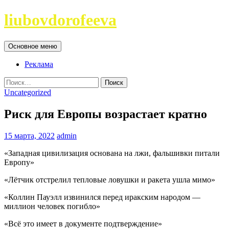
Перейти
liubovdorofeeva
к
содержимому
Поиск
Основное меню
Реклама
Найти:
Uncategorized
Риск для Европы возрастает кратно
15 марта, 2022
admin
«Западная цивилизация основана на лжи, фальшивки питали
Европу»
«Лётчик отстрелил тепловые ловушки и ракета ушла мимо»
«Коллин Пауэлл извинился перед иракским народом —
миллион человек погибло»
«Всё это имеет в документе подтверждение»