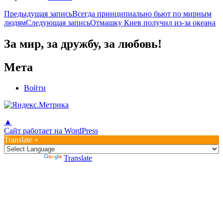
Навигация
Предыдущая запись
Всегда принципиально бьют по мирным
людям
Следующая запись
Отмашку Киев получил из-за океана
по
записям
За мир, за дружбу, за любовь!
Мета
Войти
▲
Сайт работает на WordPress
Translate »
Powered by
Translate