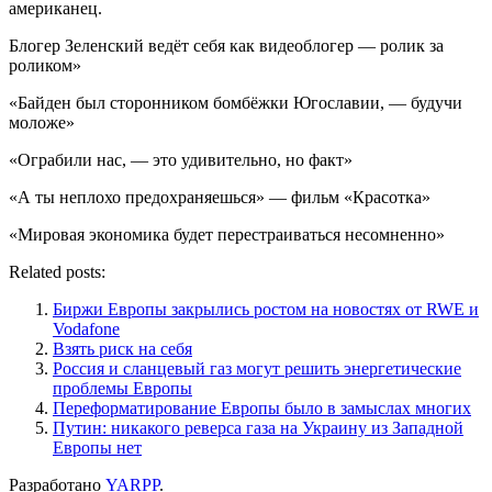
американец.
Блогер Зеленский ведёт себя как видеоблогер — ролик за
роликом»
«Байден был сторонником бомбёжки Югославии, — будучи
моложе»
«Ограбили нас, — это удивительно, но факт»
«А ты неплохо предохраняешься» — фильм «Красотка»
«Мировая экономика будет перестраиваться несомненно»
Related posts:
Биржи Европы закрылись ростом на новостях от RWE и
Vodafone
Взять риск на себя
Россия и сланцевый газ могут решить энергетические
проблемы Европы
Переформатирование Европы было в замыслах многих
Путин: никакого реверса газа на Украину из Западной
Европы нет
Разработано
YARPP
.