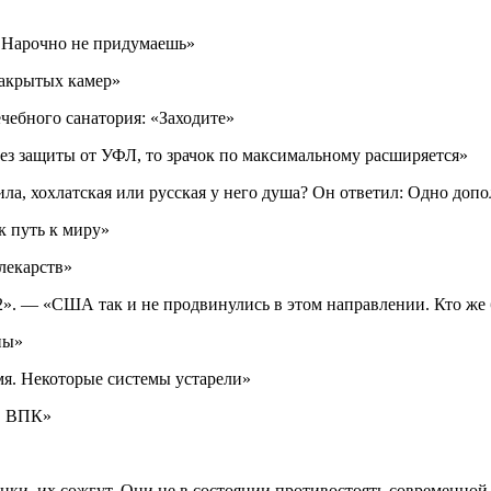
: Нарочно не придумаешь»
закрытых камер»
чебного санатория: «Заходите»
ез защиты от УФЛ, то зрачок по максимальному расширяется»
ла, хохлатская или русская у него душа? Он ответил: Одно доп
к путь к миру»
лекарств»
». — «США так и не продвинулись в этом направлении. Кто же б
ны»
мя. Некоторые системы устарели»
 в ВПК»
нки, их сожгут. Они не в состоянии противостоять современной