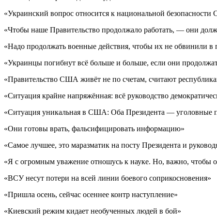
«Украинский вопрос относится к национальной безопасност
«Чтобы наше Правительство продолжало работать, — они долж
«Надо продолжать военные действия, чтобы их не обвинили в п
«Украинцы погибнут всё больше и больше, если они продолжа
«Правительство США живёт не по счетам, считают республик
«Ситуация крайне напряжённая: всё руководство демократичес
«Ситуация уникальная в США: Оба Президента — уголовные п
«Они готовы врать, фальсифицировать информацию»
«Самое лучшее, это маразматик на посту Президента и руково
«Я с огромным уважение отношусь к науке. Но, важно, чтобы о
«ВСУ несут потери на всей линии боевого соприкосновения»
«Пришла осень, сейчас осеннее контр наступление»
«Киевский режим кидает необученных людей в бой»