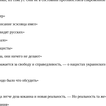
ер»
писание эсэсовца имел»
видят русских»
вало»
ацисты»
ла, они ничего не делают»
ражается за свободу и справедливость, — о нацистах украинских
юдо было что обсудить»
а легче доза кокаина и новая реальность. — Но реальность та же
ания»