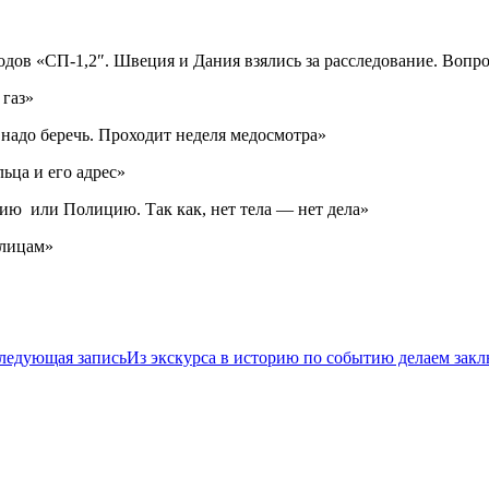
дов «СП-1,2″. Швеция и Дания взялись за расследование. Вопро
газ»
 надо беречь. Проходит неделя медосмотра»
ьца и его адрес»
сию или Полицию. Так как, нет тела — нет дела»
 лицам»
ледующая запись
Из экскурса в историю по событию делаем зак