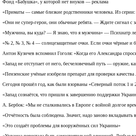
Фонд «Бабушка», у которой нет внуков — реклама
«Приматы — самые близкие родственники человека. Из серии
«Они не супер-герои, они обычные ребята. — Ждите сигнал с 
«Мужчина, вы куда? — Я знаю, что я мужчина» — Психиатр ле
«№ 2, № 3, № 4 — солнцезащитные очки. Если очки чёрные и б
Антон Кузичев вспомнил Гоголя: «Когда его Александра спроси
«Запад не отступает от него, бесчеловечный путь — оружие, ка
«Пензенские учёные изобрели препарат для проверки качества 
Сегодня прошёл год, как были взорваны «Северный поток 1 и 2
«Запад сознаётся, что пришли к завершению поддержки Украи
А. Бербок: «Мы не сталкивались в Европе с войной долгое вре
«Отчётность была соблюдена. Значит, надо заново вкладывать
«Это создаёт проблемы для вооружённых сил Украины»
«Украина перестала быть самостоятельной единицей. Любые та