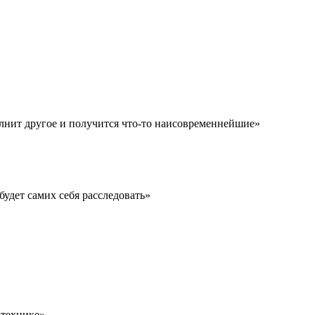
олнит другое и получится что-то наисовременнейшие»
удет самих себя расследовать»
 технике»