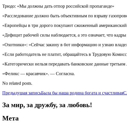
Трюдо: «Мы должны дать отпор российской пропаганде»
«Расследование должно быть объективным по взрыву газопрово
«Европейцы в три дорого покупают сжиженный американский 
«Дефицит рабочей силы наблюдается, а это означает, что кадры
«Охотники»: «Сейчас закину в бот информацию и узнаю владел
«Если работодатель не платит, обращайтесь в Трудовую Комис
«Категорически нельзя передавать банковские данные третьим
«Феликс — красавчик». — Согласна.
No related posts.
Навигация
Предыдущая запись
Была бы наша родина богата и счастливая
С
по
За мир, за дружбу, за любовь!
записям
Мета