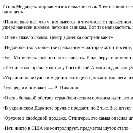
Игорь Медведев: мирная жизнь налаживается. Хочется видеть э
один день.
«Применяют всё, что у них имеется, в том числе с поражение
ущерб нанесён школам, детским садикам. Вот так напакастить,
«Очень тяжело людям. Центр Донецка обстреливают»
«Недовольство в обществе гражданском, которое хотят посеять,
Олег Матвейчев: шоу пытаются сделать. У нас берут и демонстр
«Техническое превосходство у Российской Армии подавляюще
«Украина: марихуана в медицинских целях, кокаин уже легали
Это вряд им поможет. — В. Никонов
«Очень большой обстрел термоборическим оружием идёт, это м
«В украинском Даркнете оружие продают, по 2 тыс. $ за штук
«Оружие в свободной продаже. Стингеры, это самая опасная шт
«Нет, никто в США не контролирует, предметом шуток стало»