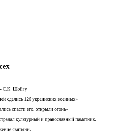
сех
— С.К. Шойгу
ней сдались 126 украинских военных»
лись спасти его, открыли огонь»
страдал культурный и православный памятник.
жение святыни.