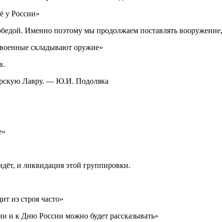
ё у России»
й победой. Именно поэтому мы продолжаем поставлять вооружени
е военные складывают оружие»
в.
орскую Лавру. — Ю.И. Подоляка
е»
дёт, и ликвидация этой группировки.
ит из строя часто»
ии и к Дню России можно будет рассказывать»