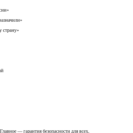
ссии»
назначили»
у страну»
ий
»
Главное — гарантия безопасности для всех.