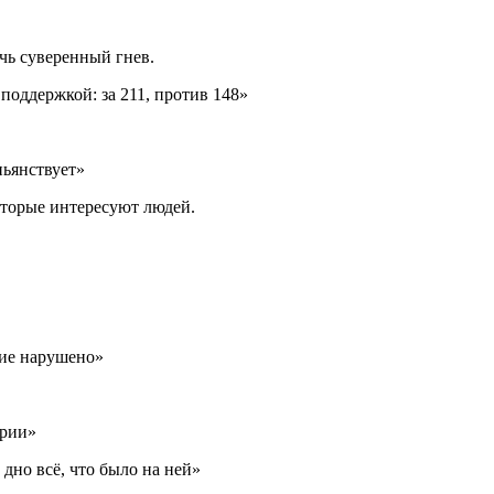
чь суверенный гнев.
поддержкой: за 211, против 148»
пьянствует»
оторые интересуют людей.
ние нарушено»
ории»
дно всё, что было на ней»