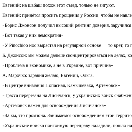
Евгений: на шабаш похож этот съезд, только не зигуют.
Евгений: придётся просить прощения у России, чтобы не навле
«Борис Джонсон получил высокий рейтинг доверия, заручился 
«Вот такая у них демократия»
«У Pinochioo нос вырастал на регулярной основе — то врёт, то 
Б. Джонсон: мы можем дальше сконцентрироваться на делах, к
«Проблема в экономике, а не в Украине, вот причина»
А. Марочко: здравия желаю, Евгений, Ольга.
«В центре внимания Попасная, Камышеваха, Артёмовск»
«Трасса перерезана на Лисичанск, у украинских войск снабже
«Артёмовск важен для освобождения Лисичанска»
«42 км, это промзона. Занимаемся освобождением этой террит
«Украинские войска понтонную переправу наладили, пошло на 