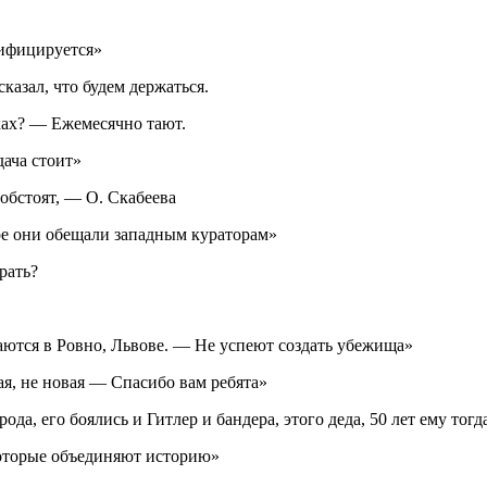
лифицируется»
казал, что будем держаться.
уках? — Ежемесячно тают.
дача стоит»
 обстоят, — О. Скабеева
рое они обещали западным кураторам»
рать?
аются в Ровно, Львове. — Не успеют создать убежища»
ая, не новая — Спасибо вам ребята»
да, его боялись и Гитлер и бандера, этого деда, 50 лет ему тогд
которые объединяют историю»