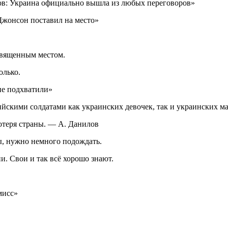
вров: Украина официально вышла из любых переговоров»
 Джонсон поставил на место»
 священным местом.
олько.
ие подхватили»
йскими солдатами как украинских девочек, так и украинских ма
потеря страны. — А. Данилов
, нужно немного подождать.
и. Свои и так всё хорошо знают.
мисс»