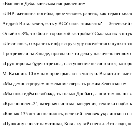
«Вышли в Дебальцевском направлении»
«ЛНР: женщина погибла, двое человек ранено, как теракт ква
Андрей Витальевич, есть у ВСУ силы атаковать? — Зеленский с
Остаётся 3%, это бои в городской застройке? Сколько их в шт
«Лисичанск, сохранить инфраструктуру населённого пункта за
Протрезвели на Западе, признают что дела у нас очень неплохо
«Группировка будет отрезана, наступление не состоится, кото
М. Казанин: 10 км нам проигрывают в чистую. Вы хотите выиг
«Мы демонстрируем нежелание свергать режим Зеленского»
«Мы пока идём освобождать только Донбасс, а они там окапыв
«Краснополен-2″, лазерная система наведения, техника надёжн
«Ковпак 135 лет исполнилось, великий человек украинского наро
«Пушкину сносят памятники, Ковпаку всё снесли. Это люди, 