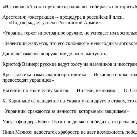
«На заводе «Азот» спрятались радикалы, собираясь повторить
Арестович: «экстракшен»- процедура в российский плен.
— «Подтверждает успехи Российской Армии»
«Украина теряет иностранное оружие, не успевает им воспольз
«Зеленский жалуется, что его склоняют к невыгодным договор
Даниэль: тяжёлое вооружение должно выступать.
Кристоф Ваннер: русские ведут охоту на наёмников и иностра
Крег: тактика изматывания противника — Искандер и крылатые
превосходят украинцев»
Евгений: по количеству мозгов. — Ни себе, не людям. — О. Ск
К. Кариныш: её нападение на Украину или другую страну, это 
«Украинцы сражаются за ценности, которые мы защищаем»
Урсула фон дер Ляйен: Путин не должен победить, это решаю
Ники Мелисе: недостаток храбрости не даёт возможность побед