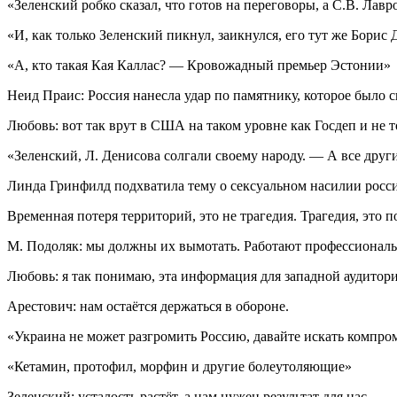
«Зеленский робко сказал, что готов на переговоры, а С.В. Ла
«И, как только Зеленский пикнул, заикнулся, его тут же Борис
«А, кто такая Кая Каллас? — Кровожадный премьер Эстонии»
Неид Праис: Россия нанесла удар по памятнику, которое было
Любовь: вот так врут в США на таком уровне как Госдеп и не т
«Зеленский, Л. Денисова солгали своему народу. — А все друг
Линда Гринфилд подхватила тему о сексуальном насилии росси
Временная потеря территорий, это не трагедия. Трагедия, это 
М. Подоляк: мы должны их вымотать. Работают профессионалы
Любовь: я так понимаю, эта информация для западной аудитори
Арестович: нам остаётся держаться в обороне.
«Украина не может разгромить Россию, давайте искать компро
«Кетамин, протофил, морфин и другие болеутоляющие»
Зеленский: усталость растёт, а нам нужен результат для нас.