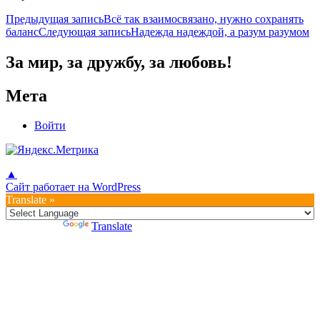
Навигация
Предыдущая запись
Всё так взаимосвязано, нужно сохранять
баланс
Следующая запись
Надежда надеждой, а разум разумом
по
записям
За мир, за дружбу, за любовь!
Мета
Войти
▲
Сайт работает на WordPress
Translate »
Powered by
Translate