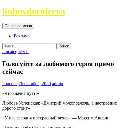
Перейти
liubovdorofeeva
к
содержимому
Поиск
Основное меню
Реклама
Найти:
Uncategorized
Голосуйте за любимого героя прямо
сейчас
Галерея
26 октября, 2020
admin
«Что значит дуэт!»
Любовь Успенская: «Дмитрий может зажечь, а настроение
дорого стоит»
«У нас сегодня прекрасный вечер» — Максим Аверин
«Главное найти эти две половинки»