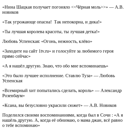
«Нина Шацкая получает погоняло <<Чёрная моль>>» — А.В.
новиков
«Так угрожающе опасна! Так непокорна, и дика!»
«Ты лучшая королева красоты, ты лучшая детка!»
Любовь Успенская: «Огонь, нежность, клёво»
«Заходите на сайт 1tv.ru» и голосуйте за любимого героя
прямо сейчас»
«А я нашёл другую. Знаю, что обо мне вспоминаешь»
«Это было лучшее исполнение. Ставлю Туза» — Любовь
Успенская
«Всемирный хит попытались сделать, король» — Александр
Розенбаум»
«Ксана, вы безусловно украсили сюжет» — А.В. Новиков
Поделился своими воспоминаниями, когда был в Сочи : «А я
нашёль другую. А, когда её обнимаю, о мама джан, всё равно
о тебе вспоминаю»