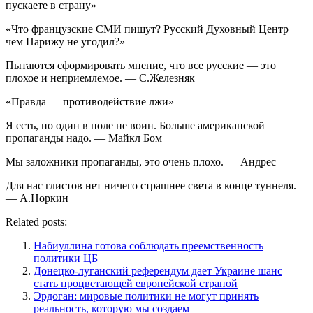
пускаете в страну»
«Что французские СМИ пишут? Русский Духовный Центр
чем Парижу не угодил?»
Пытаются сформировать мнение, что все русские — это
плохое и неприемлемое. — С.Железняк
«Правда — противодействие лжи»
Я есть, но один в поле не воин. Больше американской
пропаганды надо. — Майкл Бом
Мы заложники пропаганды, это очень плохо. — Андрес
Для нас глистов нет ничего страшнее света в конце туннеля.
— А.Норкин
Related posts:
Набиуллина готова соблюдать преемственность
политики ЦБ
Донецко-луганский референдум дает Украине шанс
стать процветающей европейской страной
Эрдоган: мировые политики не могут принять
реальность, которую мы создаем