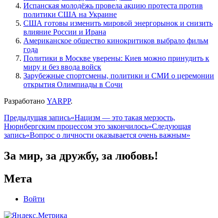
Испанская молодёжь провела акцию протеста против
политики США на Украине
США готовы изменить мировой энергорынок и снизить
влияние России и Ирана
Американское общество кинокритиков выбрало фильм
года
Политики в Москве уверены: Киев можно принудить к
миру и без ввода войск
Зарубежные спортсмены, политики и СМИ о церемонии
открытия Олимпиады в Сочи
Разработано
YARPP
.
Навигация
Предыдущая запись
«Нацизм — это такая мерзость,
Нюрнбергским процессом это закончилось»
Следующая
по
запись
«Вопрос о личности оказывается очень важным»
записям
За мир, за дружбу, за любовь!
Мета
Войти