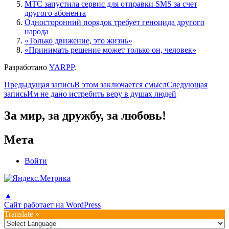
МТС запустила сервис для отправки SMS за счет
другого абонента
Односторонний порядок требует геноцида другого
народа
«Только движение, это жизнь»
«Принимать решение может только он, человек»
Разработано
YARPP
.
Навигация
Предыдущая запись
В этом заключается смысл
Следующая
запись
Им не дано истребить веру в душах людей
по
записям
За мир, за дружбу, за любовь!
Мета
Войти
▲
Сайт работает на WordPress
Translate »