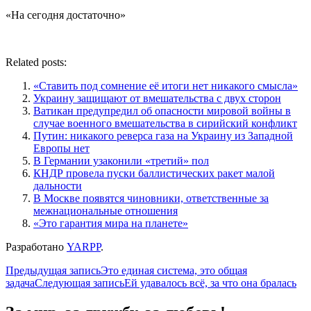
«На сегодня достаточно»
Related posts:
«Ставить под сомнение её итоги нет никакого смысла»
Украину защищают от вмешательства с двух сторон
Ватикан предупредил об опасности мировой войны в
случае военного вмешательства в сирийский конфликт
Путин: никакого реверса газа на Украину из Западной
Европы нет
В Германии узаконили «третий» пол
КНДР провела пуски баллистических ракет малой
дальности
В Москве появятся чиновники, ответственные за
межнациональные отношения
«Это гарантия мира на планете»
Разработано
YARPP
.
Навигация
Предыдущая запись
Это единая система, это общая
задача
Следующая запись
Ей удавалось всё, за что она бралась
по
записям