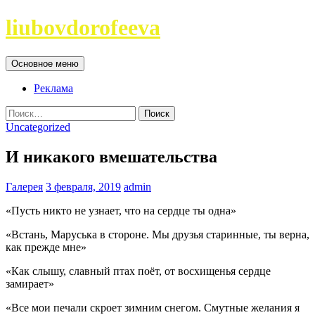
Перейти
liubovdorofeeva
к
содержимому
Поиск
Основное меню
Реклама
Найти:
Uncategorized
И никакого вмешательства
Галерея
3 февраля, 2019
admin
«Пусть никто не узнает, что на сердце ты одна»
«Встань, Маруська в стороне. Мы друзья старинные, ты верна,
как прежде мне»
«Как слышу, славный птах поёт, от восхищенья сердце
замирает»
«Все мои печали скроет зимним снегом. Смутные желания я