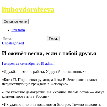
Перейти
liubovdorofeeva
к
содержимому
Поиск
Основное меню
Реклама
Найти:
Uncategorized
И оживёт весна, если с тобой друзья
Галерея
22 сентября, 2019
admin
«Дружба — это не работа. У друзей нет выходных»
«Боты П. Порошенко ругают, а боты В. Зеленского хвалят —
несуществующие граждане в Фейсбуке»
«Это качество демократии на Украине. Ферма ботов — могут
комментировать и в России»
«Их удаляют, но они появляются быстрее. Тяжело выловить