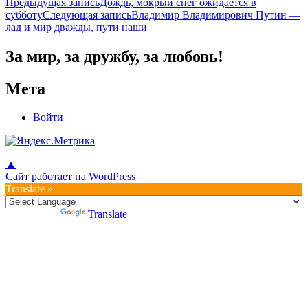
Навигация
Предыдущая запись
Дождь, мокрый снег ожидается в
субботу
Следующая запись
Владимир Владимирович Путин —
по
лад и мир дважды, пути наши
записям
За мир, за дружбу, за любовь!
Мета
Войти
▲
Сайт работает на WordPress
Translate »
Powered by
Translate