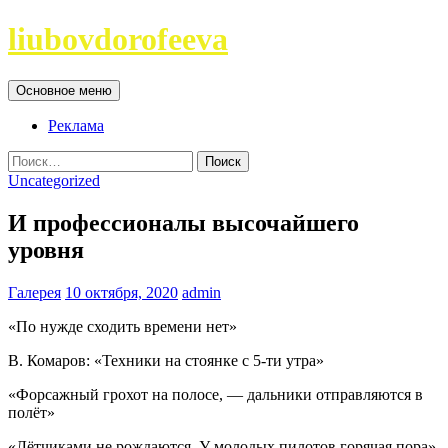
Перейти
liubovdorofeeva
к
содержимому
Поиск
Основное меню
Реклама
Найти:
Uncategorized
И профессионалы высочайшего
уровня
Галерея
10 октября, 2020
admin
«По нужде сходить времени нет»
В. Комаров: «Техники на стоянке с 5-ти утра»
«Форсажный грохот на полосе, — дальники отправляются в
полёт»
«Лётчиками не рождаются. У молодых пилотов горячая пора»