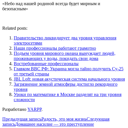
«Небо над нашей родиной всегда будет мирным и
безопасным»
Related posts:
Правительство ликвидирует два уровня управления
электросетями
Наши профессионалы работают грамотно
Подъем уровня мирового океана вынуждает людей,
проживающих у воды, покидать свои дома
Востребованные профессионалы
Главком ВВС РФ: Украина могла тайно получить Су-25
от третьей страны
JBL Loft: новая акустическая система начального уровня
Загрязнение земной атмосферы достигло рекордного
уровня
Уроки по математике в Москве разделят на три уровня
сложности
Разработано
YARPP
.
Навигация
Предыдущая запись
Радость, это моя жизнь
Следующая
запись
Домашнее насилие — это преступление
по