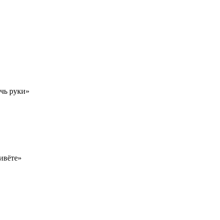
чь руки»
ивёте»