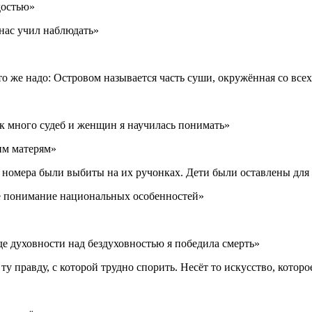
достью»
нас учил наблюдать»
то же надо: Островом называется часть суши, окружённая со все
ак много судеб и женщин я научилась понимать»
им матерям»
о номера были выбиты на их ручонках. Дети были оставлены для
е понимание национальных особенностей»
де духовности над бездуховностью я победила смерть»
правду, с которой трудно спорить. Несёт то искусство, которое