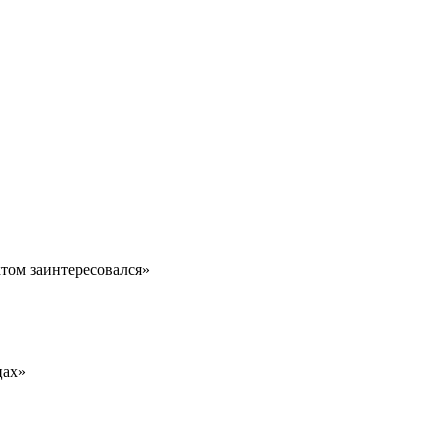
ктом заинтересовался»
цах»