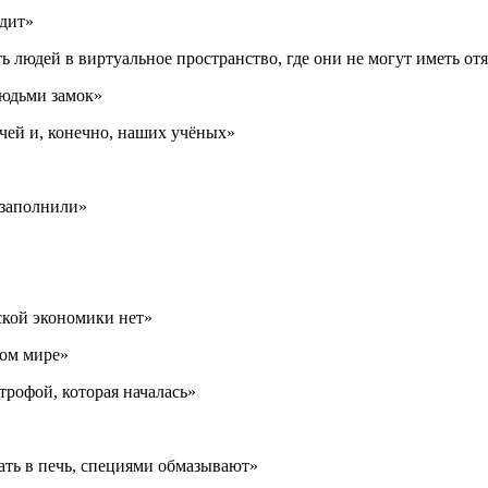
одит»
ь людей в виртуальное пространство, где они не могут иметь о
людьми замок»
чей и, конечно, наших учёных»
 заполнили»
ской экономики нет»
мом мире»
трофой, которая началась»
ать в печь, специями обмазывают»