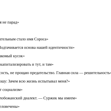
я не парад»
ательным стало имя Сороса»
Подтачивается основа нашей идентичности»
Лакомый кусок»
апитализировать и тут, и там»
сость, не прощаю предательство. Главная сила — решительность
прошу: Зачем всю жизнь испытывал меня?»
т социализм»
 слобожанский диалект. — Суржик мы имеем»
человечены»