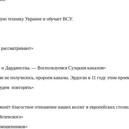
ную технику Украине и обучает ВСУ.
в рассматривают»
р и Дарданеллы. — Воспользуемся Суэцким каналом»
и не получилось, пророем каналы. Эрдоган в 11 году этим прое
удем повторять»
ряхнёт благостное отношение наших коллег в европейских столи
 Зеленского»
ермошенников»