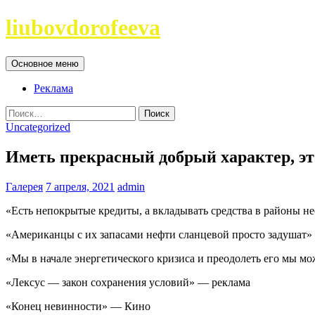
Перейти
liubovdorofeeva
к
содержимому
Поиск
Основное меню
Реклама
Найти:
Uncategorized
Иметь прекрасный добрый характер, эт
Галерея
7 апреля, 2021
admin
«Есть непокрытые кредиты, а вкладывать средства в районы н
«Американцы с их запасами нефти сланцевой просто задушат»
«Мы в начале энергетического кризиса и преодолеть его мы
«Лексус — закон сохранения условий» — реклама
«Конец невинности» — Кино