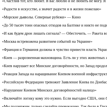
«Счастлив тот, кто любит. Я вас люблю и не любить не могу. Я 
«Радости в искусстве, а значит радости и в жизни пожелаю»
«Морские дьяволы. Северные рубежи» — Кино
«До 50 тысяч тонн опасных отходов на Балтике и никто не под
«И как будем дрон лишать сигнала? — Обесточить. — Ракета во
«Москва встревожена развитием событий на Украине»
«Франция и Германия должны в чувство привести власть Укр
«Киев — разрозненная махновщина. Есть ли у этих животных 
«Киев нарушает все Минские договорённости, но Запад продо
«Реакция Запада на наращивание Киевом военной инфраструкт
«Российскую Федерацию тревожит Заявление Киева по Донбас
«Нарушение Киевом Минских договорённостей налицо»
«Включайте логику кому это нужно. Если выгодно США, они 
«Мы поддержим, только сделайте провокацию. Так было в Гру