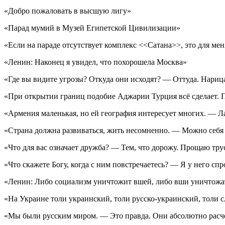
«Добро пожаловать в высшую лигу»
«Парад мумий в Музей Египетской Цивилизации»
«Если на параде отсутствует комплекс <<Сатана>>, это для мен
«Ленин: Наконец я увидел, что похорошела Москва»
«Где вы видите угрозы? Откуда они исходят? — Оттуда. Нариц
«При открытии границ подобие Аджарии Турция всё сделает. 
«Армения маленькая, но ей география интересует многих. — 
«Страна должна развиваться, жить несомненно. — Можно себя к
«Что для вас означает дружба? — Тем, что дорожу. Прощаю тру
«Что скажете Богу, когда с ним повстречаетесь? — Я у него с
«Ленин: Либо социализм уничтожит вшей, либо вши уничтожа
«На Украине толи украинский, толи русско-украинский, толи
«Мы были русским миром. — Это правда. Они абсолютно рас