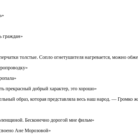
ь»
ь граждан»
перчатки толстые. Сопло огнетушителя нагревается, можно обже
тропроводку»
пропала»
 прекрасный добрый характер, это хорошо»
льный образ, которая представляла весь наш народ. — Громко ж
оленщиной. Бесконечно дорогой мне фильм»
исвоено Ане Морозовой»