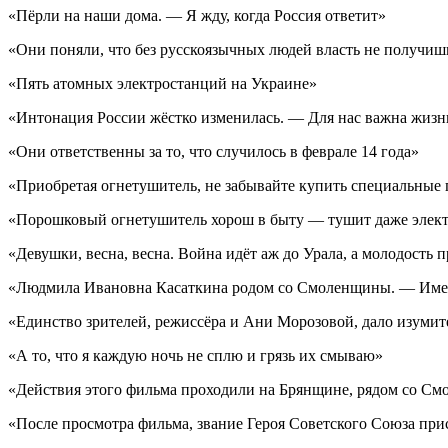
«Пёрли на наши дома. — Я жду, когда Россия ответит»
«Они поняли, что без русскоязычных людей власть не получиш
«Пять атомных электростанций на Украине»
«Интонация России жёстко изменилась. — Для нас важна жизн
«Они ответственны за то, что случилось в феврале 14 года»
«Приобретая огнетушитель, не забывайте купить специальные 
«Порошковый огнетушитель хорош в быту — тушит даже элек
«Девушки, весна, весна. Война идёт аж до Урала, а молодость 
«Людмила Ивановна Касаткина родом со Смоленщины. — Иметь
«Единство зрителей, режиссёра и Ани Морозовой, дало изумите
«А то, что я каждую ночь не сплю и грязь их смываю»
«Действия этого фильма проходили на Брянщине, рядом со См
«После просмотра фильма, звание Героя Советского Союза пр