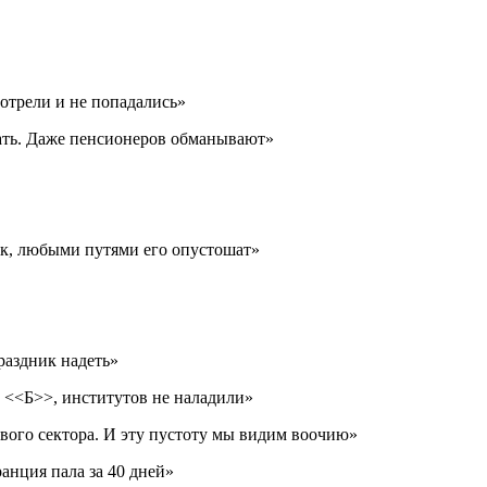
отрели и не попадались»
вать. Даже пенсионеров обманывают»
ёк, любыми путями его опустошат»
праздник надеть»
 <<Б>>, институтов не наладили»
вого сектора. И эту пустоту мы видим воочию»
анция пала за 40 дней»