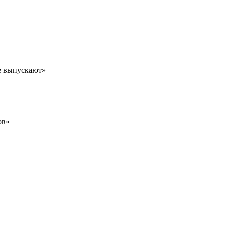
не выпускают»
ов»