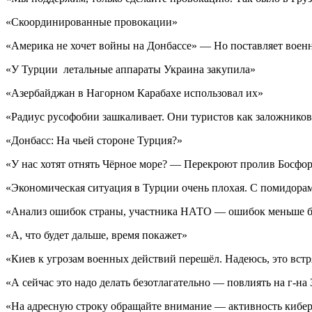
«Скоординированные провокации»
«Америка не хочет войны на Донбассе» — Но поставляет воен
«У Турции летальные аппараты Украина закупила»
«Азербайджан в Нагорном Карабахе использовал их»
«Радиус русофобии зашкаливает. Они туристов как заложнико
«Донбасс: На чьей стороне Турция?»
«У нас хотят отнять Чёрное море? — Перекроют пролив Босфо
«Экономическая ситуация в Турции очень плохая. С помидорам
«Анализ ошибок страны, участника НАТО — ошибок меньше б
«А, что будет дальше, время покажет»
«Киев к угрозам военных действий перешёл. Надеюсь, это вст
«А сейчас это надо делать безотлагательно — повлиять на г-на
«На адресную строку обращайте внимание — активность киб