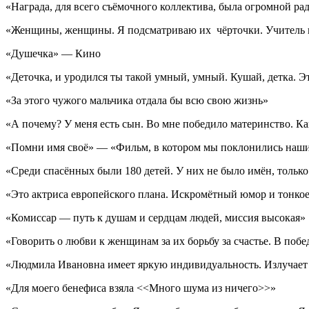
«Награда, для всего съёмочного коллектива, была огромной ра
«Женщины, женщины. Я подсматриваю их чёрточки. Учитель 
«Душечка» — Кино
«Деточка, и уродился ты такой умный, умный. Кушай, детка. Э
«За этого чужого мальчика отдала бы всю свою жизнь»
«А почему? У меня есть сын. Во мне победило материнство. К
«Помни имя своё» — «Фильм, в котором мы поклонились наш
«Среди спасённых были 180 детей. У них не было имён, тольк
«Это актриса европейского плана. Искромётный юмор и тонко
«Комиссар — путь к душам и сердцам людей, миссия высокая»
«Говорить о любви к женщинам за их борьбу за счастье. В побе
«Людмила Ивановна имеет яркую индивидуальность. Излучает ту 
«Для моего бенефиса взяла <<Много шума из ничего>>»