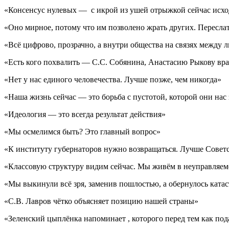
«Консенсус нулевых — с икрой из ушей отрыжкой сейчас исх
«Оно мирное, потому что им позволено жрать других. Переслат
«Всё цифрово, прозрачно, а внутри общества на связях между 
«Есть кого похвалить — С.С. Собянина, Анастасию Рыкову вра
«Нет у нас единого человечества. Лучше позже, чем никогда»
«Наша жизнь сейчас — это борьба с пустотой, которой они нас
«Идеология — это всегда результат действия»
«Мы осмелимся быть? Это главный вопрос»
«К институту губернаторов нужно возвращаться. Лучше Совет
«Классовую структуру видим сейчас. Мы живём в неуправляе
«Мы выкинули всё зря, заменив пошлостью, а обернулось катас
«С.В. Лавров чётко объясняет позицию нашей страны»
«Зеленский цыплёнка напоминает , которого перед тем как под