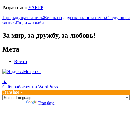
Разработано
YARPP
.
Навигация
Предыдущая запись
Жизнь на других планетах есть
Следующая
запись
Люди – зомби
по
записям
За мир, за дружбу, за любовь!
Мета
Войти
▲
Сайт работает на WordPress
Translate »
Powered by
Translate