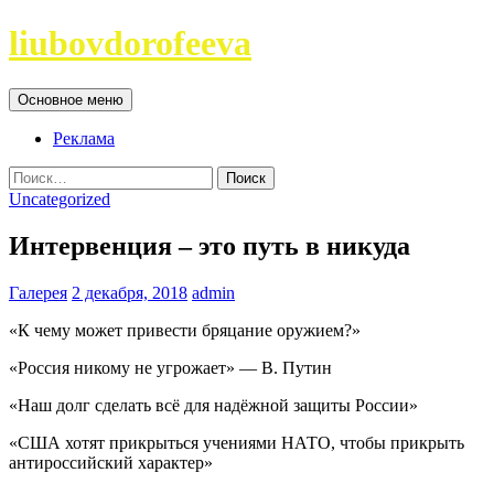
Перейти
liubovdorofeeva
к
содержимому
Поиск
Основное меню
Реклама
Найти:
Uncategorized
Интервенция – это путь в никуда
Галерея
2 декабря, 2018
admin
«К чему может привести бряцание оружием?»
«Россия никому не угрожает» — В. Путин
«Наш долг сделать всё для надёжной защиты России»
«США хотят прикрыться учениями НАТО, чтобы прикрыть
антироссийский характер»