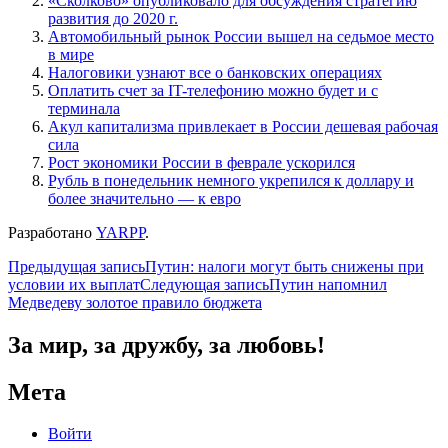
«Сколково» опубликовало для обсуждения стратегию
развития до 2020 г.
Автомобильный рынок России вышел на седьмое место
в мире
Налоговики узнают все о банковских операциях
Оплатить счет за IT-телефонию можно будет и с
терминала
Акул капитализма привлекает в России дешевая рабочая
сила
Рост экономики России в феврале ускорился
Рубль в понедельник немного укрепился к доллару и
более значительно — к евро
Разработано
YARPP
.
Навигация
Предыдущая запись
Путин: налоги могут быть снижены при
условии их выплат
Следующая запись
Путин напомнил
по
Медведеву золотое правило бюджета
записям
За мир, за дружбу, за любовь!
Мета
Войти