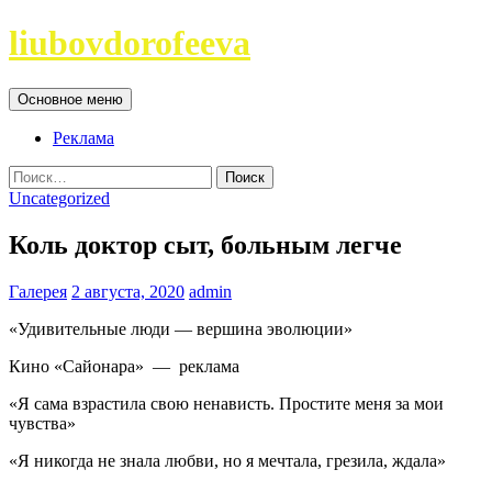
Перейти
liubovdorofeeva
к
содержимому
Поиск
Основное меню
Реклама
Найти:
Uncategorized
Коль доктор сыт, больным легче
Галерея
2 августа, 2020
admin
«Удивительные люди — вершина эволюции»
Кино «Сайонара» — реклама
«Я сама взрастила свою ненависть. Простите меня за мои
чувства»
«Я никогда не знала любви, но я мечтала, грезила, ждала»