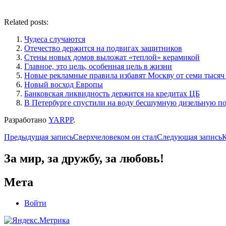
Related posts:
Чудеса случаются
Отечество держится на подвигах защитников
Стены новых домов выложат «теплой» керамикой
Главное, это цель, особенная цель в жизни
Новые рекламные правила избавят Москву от семи тысяч
Новый восход Европы
Банковская ликвидность держится на кредитах ЦБ
В Петербурге спустили на воду бесшумную дизельную п
Разработано
YARPP
.
Навигация
Предыдущая запись
Сверхчеловеком он стал
Следующая запись
К
по
За мир, за дружбу, за любовь!
записям
Мета
Войти