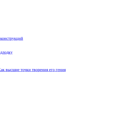
 конструкций
одлодку
ак высшие точки творения его гения