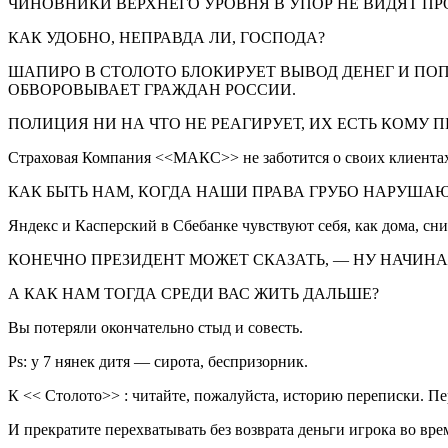
ЧИНОВНИКИ ВЕРХНЕГО УРОВНЯ В УПОР НЕ ВИДЯТ П
КАК УДОБНО, НЕПРАВДА ЛИ, ГОСПОДА?
ШАПИРО В СТОЛОТО БЛОКИРУЕТ ВЫВОД ДЕНЕГ И ПО
ОБВОРОВЫВАЕТ ГРАЖДАН РОССИИ.
ПОЛИЦИЯ НИ НА ЧТО НЕ РЕАГИРУЕТ, ИХ ЕСТЬ КОМУ П
Страховая Компания <<МАКС>> не заботится о своих клиентах
КАК БЫТЬ НАМ, КОГДА НАШИ ПРАВА ГРУБО НАРУША
Яндекс и Касперский в Сбебанке чувствуют себя, как дома, сн
КОНЕЧНО ПРЕЗИДЕНТ МОЖЕТ СКАЗАТЬ, — НУ НАЧИНА
А КАК НАМ ТОГДА СРЕДИ ВАС ЖИТЬ ДАЛЬШЕ?
Вы потеряли окончательно стыд и совесть.
Ps: у 7 нянек дитя — сирота, беспризорник.
К << Столото>> : читайте, пожалуйста, историю переписки. Пе
И прекратите перехватывать без возврата деньги игрока во вре