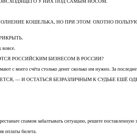
РОИСХОДЯЩЕГО У НИХ ПОД САМЫМ НОСОМ.
ПОЛНЕНИЕ КОШЕЛЬКА, НО ПРИ ЭТОМ ОХОТНО ПОЛЬЗУ
РИКРЫТЬ.
 вовсе.
ЮТСЯ РОССИЙСКИМ БИЗНЕСОМ В РОССИИ?
имают с моего счёта столько денег сколько им нужно. За послед
ЕТСЯ, — И ОСТАТЬСЯ БЕЗРАЗЛИЧНЫМ К СУДЬБЕ ЕШЁ О
рестаньте спамом забалтывать ситуацию, решите поставленную з
мя оплаты билета.