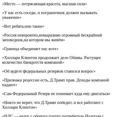
«Место — потрясающая красота, высшая сила»
«У нас есть соседи, и пограничник должен вызывать
уважение»
«Вот ребята,они такие»
«Россия невероятно,невыразимо огромный бескрайний
заповедник,на котором мы живём»
«Граница объединяет нас всех»
«Хиллари Клинтон продолжает дело Обамы. Растущее
количество банкротств компаний»
«Об аудите федеральных резервов ставился вопрос»
«Признаки рецессии есть, Д.Трамп прав. Доходы компаний
падают»
«Сам Федеральный Резерв не понимает куда ему двигаться»
«Никто не верит, что Д.Трамп победит, и все работают с
Хиллари Клинтон»
«НДС — налог с оборота,платит потребитель.Налогом с