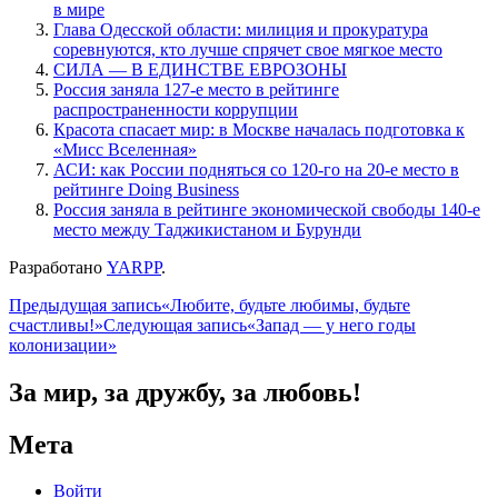
в мире
Глава Одесской области: милиция и прокуратура
соревнуются, кто лучше спрячет свое мягкое место
СИЛА — В ЕДИНСТВЕ ЕВРОЗОНЫ
Россия заняла 127-е место в рейтинге
распространенности коррупции
Красота спасает мир: в Москве началась подготовка к
«Мисс Вселенная»
АСИ: как России подняться со 120-го на 20-е место в
рейтинге Doing Business
Россия заняла в рейтинге экономической свободы 140-е
место между Таджикистаном и Бурунди
Разработано
YARPP
.
Навигация
Предыдущая запись
«Любите, будьте любимы, будьте
счастливы!»
Следующая запись
«Запад — у него годы
по
колонизации»
записям
За мир, за дружбу, за любовь!
Мета
Войти