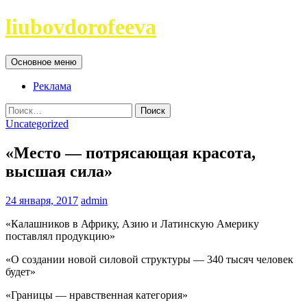
Перейти
liubovdorofeeva
к
содержимому
Поиск
Основное меню
Реклама
Найти:
Uncategorized
«Место — потрясающая красота,
высшая сила»
24 января, 2017
admin
«Калашников в Африку, Азию и Латинскую Америку
поставлял продукцию»
«О создании новой силовой структуры — 340 тысяч человек
будет»
«Границы — нравственная категория»