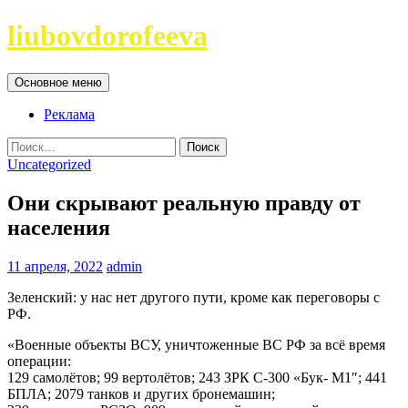
Перейти
liubovdorofeeva
к
содержимому
Поиск
Основное меню
Реклама
Найти:
Uncategorized
Они скрывают реальную правду от
населения
11 апреля, 2022
admin
Зеленский: у нас нет другого пути, кроме как переговоры с
РФ.
«Военные объекты ВСУ, уничтоженные ВС РФ за всё время
операции:
129 самолётов; 99 вертолётов; 243 ЗРК С-300 «Бук- М1″; 441
БПЛА; 2079 танков и других бронемашин;