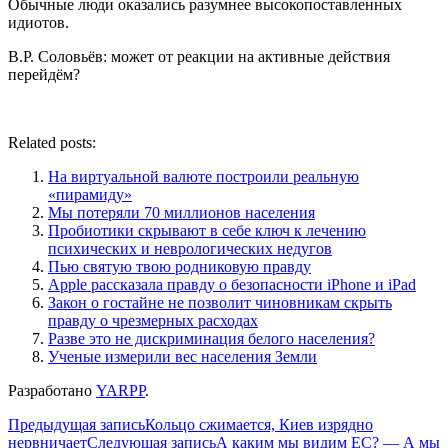
Обычные люди оказались разумнее высокопоставленных
идиотов.
В.Р. Соловьёв: может от реакции на активные действия
перейдём?
Related posts:
На виртуальной валюте построили реальную
«пирамиду»
Мы потеряли 70 миллионов населения
Пробиотики скрывают в себе ключ к лечению
психических и неврологических недугов
Пью святую твою родниковую правду
Apple рассказала правду о безопасности iPhone и iPad
Закон о гостайне не позволит чиновникам скрыть
правду о чрезмерных расходах
Разве это не дискриминация белого населения?
Ученые измерили вес населения Земли
Разработано
YARPP
.
Навигация
Предыдущая запись
Кольцо сжимается, Киев изрядно
нервничает
Следующая запись
А каким мы видим ЕС? — А мы