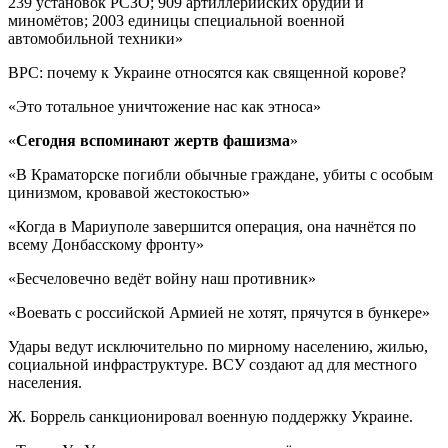
239 установок РСЗО; 909 артиллерийских орудий и
миномётов; 2003 единицы специальной военной
автомобильной техники»
ВРС: почему к Украине относятся как священной корове?
«Это тотальное уничтожение нас как этноса»
«
Сегодня вспоминают жертв фашизма
»
«В Краматорске погибли обычные граждане, убиты с особым
цинизмом, кровавой жестокостью»
«Когда в Мариуполе завершится операция, она начнётся по
всему Донбасскому фронту»
«Бесчеловечно ведёт войну наш противник»
«Воевать с российской Армией не хотят, прячутся в бункере»
Удары ведут исключительно по мирному населению, жилью,
социальной инфраструктуре. ВСУ создают ад для местного
населения.
Ж. Боррель санкционировал военную поддержку Украине.