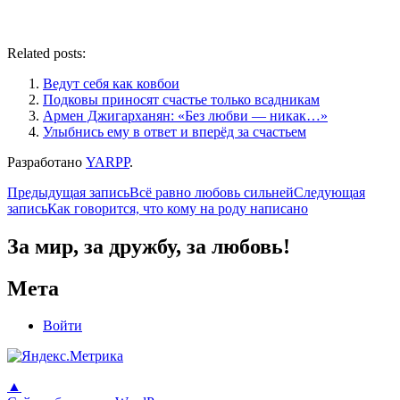
Related posts:
Ведут себя как ковбои
Подковы приносят счастье только всадникам
Армен Джигарханян: «Без любви — никак…»
Улыбнись ему в ответ и вперёд за счастьем
Разработано
YARPP
.
Навигация
Предыдущая запись
Всё равно любовь сильней
Следующая
запись
Как говорится, что кому на роду написано
по
записям
За мир, за дружбу, за любовь!
Мета
Войти
▲