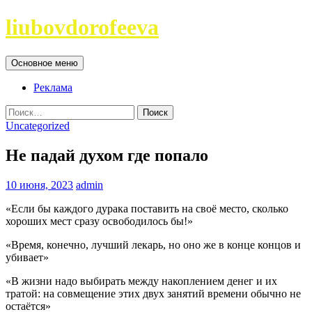
Перейти
liubovdorofeeva
к
содержимому
Поиск
Основное меню
Реклама
Найти:
Uncategorized
Не падай духом где попало
10 июня, 2023
admin
«Если бы каждого дурака поставить на своё место, сколько
хороших мест сразу освободилось бы!»
«Время, конечно, лучший лекарь, но оно же в конце концов и
убивает»
«В жизни надо выбирать между накоплением денег и их
тратой: на совмещение этих двух занятий времени обычно не
остаётся»