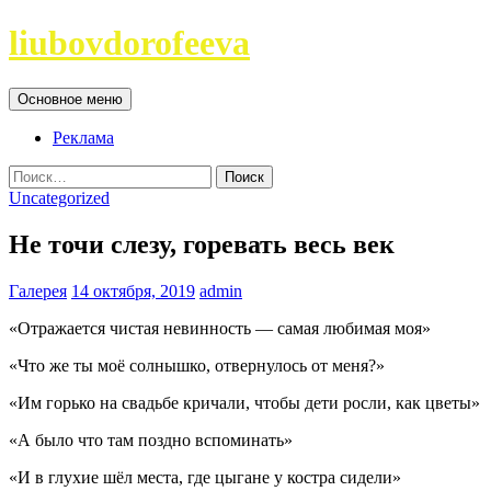
Перейти
liubovdorofeeva
к
содержимому
Поиск
Основное меню
Реклама
Найти:
Uncategorized
Не точи слезу, горевать весь век
Галерея
14 октября, 2019
admin
«Отражается чистая невинность — самая любимая моя»
«Что же ты моё солнышко, отвернулось от меня?»
«Им горько на свадьбе кричали, чтобы дети росли, как цветы»
«А было что там поздно вспоминать»
«И в глухие шёл места, где цыгане у костра сидели»