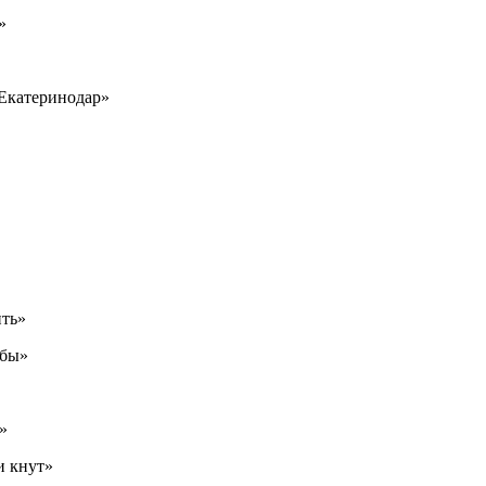
»
 Екатеринодар»
ить»
ьбы»
»
и кнут»