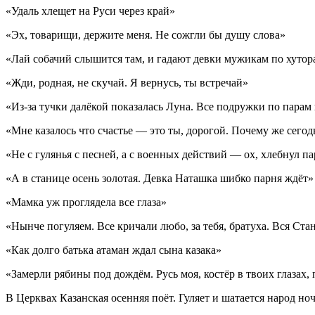
«Удаль хлещет на Руси через край»
«Эх, товарищи, держите меня. Не сожгли бы душу слова»
«Лай собачий слышится там, и гадают девки мужикам по хутор
«Жди, родная, не скучай. Я вернусь, ты встречай»
«Из-за тучки далёкой показалась Луна. Все подружки по парам в
«Мне казалось что счастье — это ты, дорогой. Почему же сего
«Не с гулянья с песней, а с военных действий — ох, хлебнул п
«А в станице осень золотая. Девка Наташка шибко парня ждёт»
«Мамка уж проглядела все глаза»
«Нынче погуляем. Все кричали любо, за тебя, братуха. Вся Ста
«Как долго батька атаман ждал сына казака»
«Замерли рябины под дождём. Русь моя, костёр в твоих глазах,
В Церквах Казанская осенняя поёт. Гуляет и шатается народ но