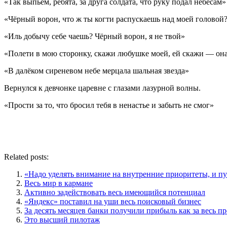
«Так выпьем, ребята, за друга солдата, что руку подал небесам»
«Чёрный ворон, что ж ты когти распускаешь над моей головой
«Иль добычу себе чаешь? Чёрный ворон, я не твой»
«Полети в мою сторонку, скажи любушке моей, ей скажи — она
«В далёком сиреневом небе мерцала шальная звезда»
Вернулся к девчонке царевне с глазами лазурной волны.
«Прости за то, что бросил тебя в ненастье и забыть не смог»
Related posts:
«Надо уделять внимание на внутренние приоритеты, и пу
Весь мир в кармане
Активно задействовать весь имеющийся потенциал
«Яндекс» поставил на уши весь поисковый бизнес
За десять месяцев банки получили прибыль как за весь п
Это высший пилотаж