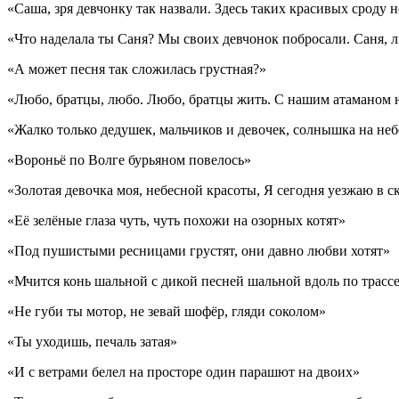
«Саша, зря девчонку так назвали. Здесь таких красивых сроду 
«Что наделала ты Саня? Мы своих девчонок побросали. Саня, 
«А может песня так сложилась грустная?»
«Любо, братцы, любо. Любо, братцы жить. С нашим атаманом 
«Жалко только дедушек, мальчиков и девочек, солнышка на неб
«Вороньё по Волге бурьяном повелось»
«Золотая девочка моя, небесной красоты, Я сегодня уезжаю в 
«Её зелёные глаза чуть, чуть похожи на озорных котят»
«Под пушистыми ресницами грустят, они давно любви хотят»
«Мчится конь шальной с дикой песней шальной вдоль по трассе
«Не губи ты мотор, не зевай шофёр, гляди соколом»
«Ты уходишь, печаль затая»
«И с ветрами белел на просторе один парашют на двоих»