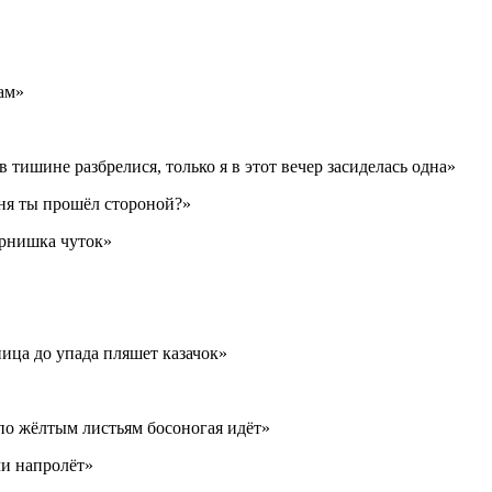
ам»
 тишине разбрелися, только я в этот вечер засиделась одна»
дня ты прошёл стороной?»
арнишка чуток»
ница до упада пляшет казачок»
 по жёлтым листьям босоногая идёт»
чи напролёт»