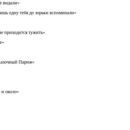
не видали»
лишь одну тебя до зорьки вспоминали»
не приходится тужить»
е»
сказочный Париж»
 и около»