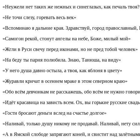
«Неужели нет таких же нежных и синеглазых, как печаль твоя?
«Не точи слезу, горевать весь век»
«Вспоминаю я дальние края. Здравствуй, город православный,
«Самогон рекой, стонут ангелы на небе, Боже, милый мой»
«Жгли в Руси свечу перед иконами, но не пред тобой человек»
«На беду ты парня полюбила. Знаю, Танюша, на виду»
«У него душа давно остыла, а твоя, как яблоня в цвету»
«Журавли кричат в осеннем мраке в этом северном краю»
«Обо всём девчонкам не расскажешь, обо всём не нужно говор
«Идёт красавица на зависть всем. Ох, вы горькие русские свад
«Гости бросают деньги вслед на счастье долгое»
«Наливай, только душу никому не продавай. Наливай, нету сил
«А в Ямской слободе запрягают коней, и свистит над залётным