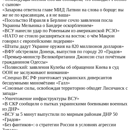
с сыном»
«Захарова ответила главе МИД Латвии на слова о борще: вы
же не по красавицам, а я не ваша»
«Посольство Израиля в Берлине сочло заявления посла
Украины Мельника о Бандере оскорблением»
«ВСУ нанесли удар по Ровенькам из американской РСЗО»
«НАТО не стоило расширяться на восток: о чём Макрон
говорил с европейскими лидерами»
«Штаты дадут Украине оружия на 820 миллионов долларов»
«ВФУ обстреляли Донецк, выпустив по городу 20 «Градов»
«Премьер-министр Великобритании Джонсон стал почётным
гражданином Одессы»
«Полянский: заявления Кулебы об обращении Киева в суд
ООН не заслуживают внимания»
«Спецназ ВС РФ уничтожает украинских диверсантов
бесшумными миномётами «Галл»
«Союзные силы, освобождая территорию обходят Лисичанск с
запада»
«Уничтожение инфраструктуры ВСУ»
«В СКР сообщили о пытках украинскими боевиками военных
из ДНР»
«ВСУ за 5 минут выпустили по мирным районам ДНР 50
«Градов»
«Без фантиков»: о стратегии России в условиях агрессии
Запада»