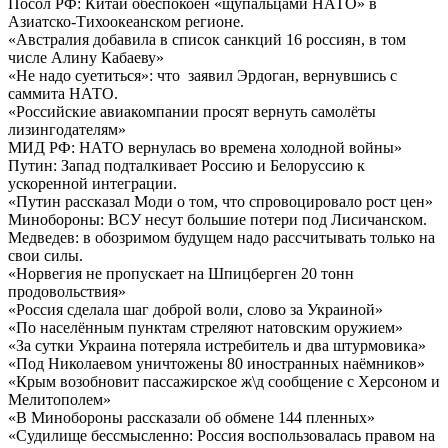
Посол РФ: Китай обеспокоен «щупальцами НАТО» в
Азиатско-Тихоокеанском регионе.
«Австралия добавила в список санкций 16 россиян, в том
числе Алину Кабаеву»
«Не надо суетиться»: что заявил Эрдоган, вернувшись с
саммита НАТО.
«Российские авиакомпании просят вернуть самолёты
лизингодателям»
МИД РФ: НАТО вернулась во времена холодной войны»
Путин: Запад подталкивает Россию и Белоруссию к
ускоренной интеграции.
«Путин рассказал Моди о том, что спровоцировало рост цен»
Минобороны: ВСУ несут большие потери под Лисичанском.
Медведев: в обозримом будущем надо рассчитывать только на
свои силы.
«Норвегия не пропускает на Шпицберген 20 тонн
продовольствия»
«Россия сделала шаг доброй воли, слово за Украиной»
«По населённым пунктам стреляют натовским оружием»
«За сутки Украина потеряла истребитель и два штурмовика»
«Под Николаевом уничтожены 80 иностранных наёмников»
«Крым возобновит пассажирское ж\д сообщение с Херсоном и
Мелитополем»
«В Минобороны рассказали об обмене 144 пленных»
«Судилище бессмысленно: Россия воспользовалась правом на