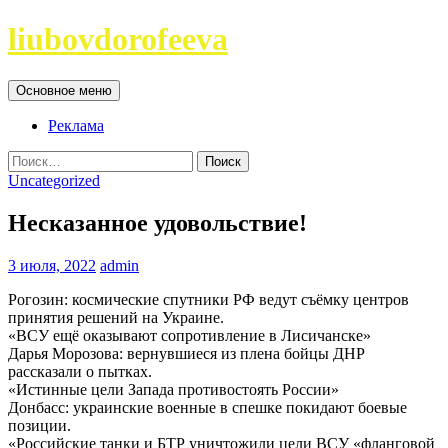
Перейти
liubovdorofeeva
к
содержимому
Поиск
Основное меню
Реклама
Найти:
Uncategorized
Несказанное удовольствие!
3 июля, 2022
admin
Рогозин: космические спутники РФ ведут съёмку центров
принятия решений на Украине.
«ВСУ ещё оказывают сопротивление в Лисичанске»
Дарья Морозова: вернувшиеся из плена бойцы ДНР
рассказали о пытках.
«Истинные цели Запада противостоять России»
Донбасс: украинские военные в спешке покидают боевые
позиции.
«Российские танки и БТР уничтожили цели ВСУ «фланговой