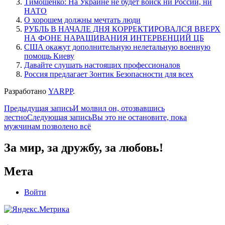
Тимошенко: На Украине не будет войск ни России, ни
НАТО
О хорошем должны мечтать люди
РУБЛЬ В НАЧАЛЕ ДНЯ КОРРЕКТИРОВАЛСЯ ВВЕРХ
НА ФОНЕ НАРАЩИВАНИЯ ИНТЕРВЕНЦИЙ ЦБ
США окажут дополнительную нелетальную военную
помощь Киеву
Давайте слушать настоящих профессионалов
Россия предлагает Зонтик Безопасности для всех
Разработано
YARPP
.
Навигация
Предыдущая запись
И молвил он, отозвавшись
лестно
Следующая запись
Вы это не остановите, пока
по
мужчинам позволено всё
записям
За мир, за дружбу, за любовь!
Мета
Войти