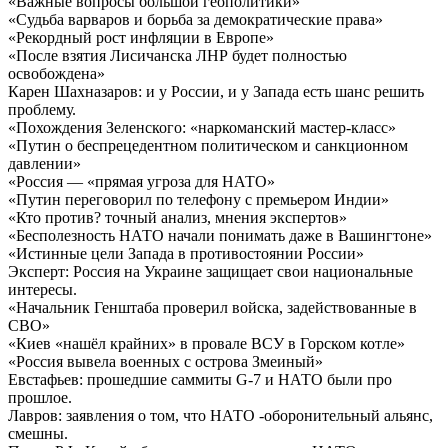
«Важные вопросы большой геополитики»
«Судьба варваров и борьба за демократические права»
«Рекордный рост инфляции в Европе»
«После взятия Лисичанска ЛНР будет полностью
освобождена»
Карен Шахназаров: и у России, и у Запада есть шанс решить
проблему.
«Похождения Зеленского: «наркоманский мастер-класс»
«Путин о беспрецедентном политическом и санкционном
давлении»
«Россия — «прямая угроза для НАТО»
«Путин переговорил по телефону с премьером Индии»
«Кто против? точный анализ, мнения экспертов»
«Бесполезность НАТО начали понимать даже в Вашингтоне»
«Истинные цели Запада в противостоянии России»
Эксперт: Россия на Украине защищает свои национальные
интересы.
«Начальник Генштаба проверил войска, задействованные в
СВО»
«Киев «нашёл крайних» в провале ВСУ в Горском котле»
«Россия вывела военных с острова Змеиный»
Евстафьев: прошедшие саммиты G-7 и НАТО были про
прошлое.
Лавров: заявления о том, что НАТО -оборонительный альянс,
смешны.