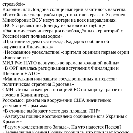
стрельбой»
Володин: для Лондона солнце империи закатилось навсегда.
«Российские спецслужбы предотвратили теракт в Херсоне»
Минобороны: ВСУ несут потери на всех направлениях.
«ВСУ стреляют по Донецку из натовских гаубиц»
«Экономическая интеграция освобождённых территорий с
Россией идёт полным ходом»
«Противнику деваться некуда: Кадыров сообщил об
окружении Лисичанска»
«Несказанное удовольствие!»: зрители оценили первые серии
«Елизаветы»
МИД РФ: НАТО вернулось во времена холодной войны»
«В ФРГ началась ратификация вступления Финляндии и
Швеции в НАТО»
«Манипуляция или защита государственных интересов:
политическая стратегия Эрдогана»
СМИ: Литва возмущена позицией ЕС по запрету транзита
грузов в Калининград.
Роскосмос: ракеты на вооружении США значительно
уступают «Сарматам»
«В столице выбирают место для площади ЛНР»
«Автобусы пошли: восстановлено сообщение юга Украины с
Крымом»
«Разум у коллективного Запада». На что надеется Песков?
«Телеведущая Ксения Собчак сообщила, что покидает Россию