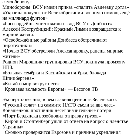
самооборону»
Минобороны: ВСУ имели приказ «спалить Авдеевку дотла»
«Украина получит от Великобритании военную помощь ещё
на миллиард фунтов»
«Росгвардейцы уничтожили взвод ВСУ в Донбассе»
Алексей Кострубицкий: Красный Лиман возвращается к
мирной жизни.
«Освобождённые районы Донбасса обстреливают
пиротехники»
«Ночью ВСУ обстреляли Александровку, ранены мирные
жители»
Родион Мирошник: группировка ВСУ покинула промзону
НПЗ.
«Большая семёрка и Каспийская пятёрка, блокада
Шпицбергена»
«Китай и мир вокруг него»
«Кровавая вольность Европы» — Бесогон ТВ
Эксперт объяснил, в чём главная ценность Зеленского.
«Русский салат» на саммите НАТО съели за два часа»
Конашенков: противник несёт значительные потери.
«Порт Бердянска возобновил отправку грузов»
«Кирби и Столтенберг ушли от ответа на вопрос о членстве
Украины»
«Сколько продержится Еврозона и причины укрепления