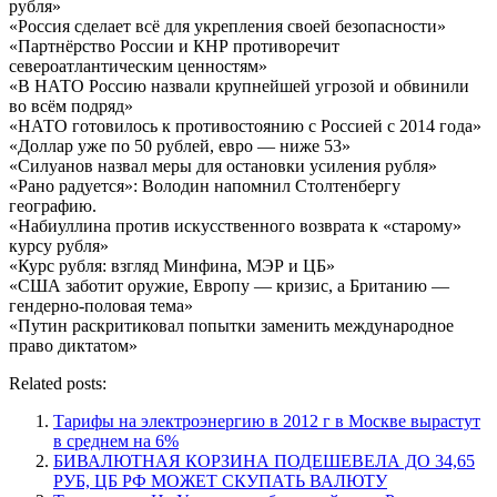
рубля»
«Россия сделает всё для укрепления своей безопасности»
«Партнёрство России и КНР противоречит
североатлантическим ценностям»
«В НАТО Россию назвали крупнейшей угрозой и обвинили
во всём подряд»
«НАТО готовилось к противостоянию с Россией с 2014 года»
«Доллар уже по 50 рублей, евро — ниже 53»
«Силуанов назвал меры для остановки усиления рубля»
«Рано радуется»: Володин напомнил Столтенбергу
географию.
«Набиуллина против искусственного возврата к «старому»
курсу рубля»
«Курс рубля: взгляд Минфина, МЭР и ЦБ»
«США заботит оружие, Европу — кризис, а Британию —
гендерно-половая тема»
«Путин раскритиковал попытки заменить международное
право диктатом»
Related posts:
Тарифы на электроэнергию в 2012 г в Москве вырастут
в среднем на 6%
БИВАЛЮТНАЯ КОРЗИНА ПОДЕШЕВЕЛА ДО 34,65
РУБ, ЦБ РФ МОЖЕТ СКУПАТЬ ВАЛЮТУ