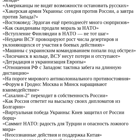
«Американцы не видят возможности остановить русских»
«Хакерская армия Украины: сегодня против России, а завтра
против Запада?»
«Востоковед: Эрдоган ещё преподнесёт много сюрпризов»
«Как скандинавы продали мораль за НАТО»
«Вступление Финляндии в НАТО — не тот шаг»
«Неудачи ВСУ провоцируют рост числа дезертиров и
уклоняющихся от участия в боевых действиях»
«Машины с украинским командованием попали под обстрел»
«Лисичанск в кольце, ВСУ несут потери и отступают»
«Деградация и украинизация Европы»
«Отношения РФ с Западом: тактика забега на длинную
дистанцию»
«На пороге мирового антиколониального противостояния»
«Форум в Гродно: Москва и Минск наращивают
взаимодействие»
«Сахалин-2″ переходит в собственность России»
«Как Россия ответит на высылку своих дипломатов из
Болгарии»
«Виртуальная победа Украины: Киев защитил от России
борщ»
«Саммит НАТО: радость для Турции и опасность ложного
мира»
«Неосознанные действия и поддержка Китая»