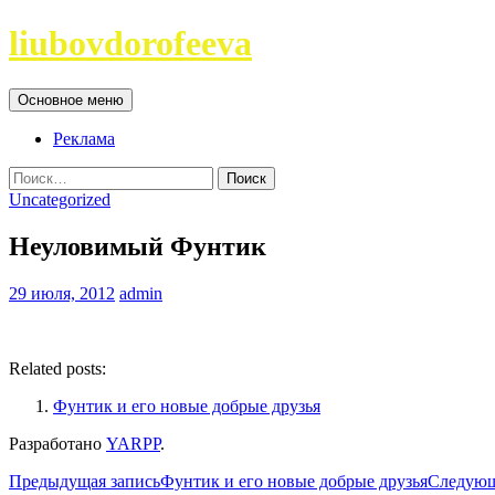
Перейти
liubovdorofeeva
к
содержимому
Поиск
Основное меню
Реклама
Найти:
Uncategorized
Неуловимый Фунтик
29 июля, 2012
admin
Related posts:
Фунтик и его новые добрые друзья
Разработано
YARPP
.
Навигация
Предыдущая запись
Фунтик и его новые добрые друзья
Следующ