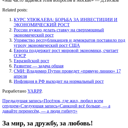
«Мы часто задаёмся этим вопросом в Москве» — Д.Песков
Related posts:
КУРС УЛЮКАЕВА: БОРЬБА ЗА ИНВЕСТИЦИИ И
ЭКОНОМИЧЕСКИЙ РОСТ
России нужно делать ставку на сверхмощный
экономический рост
Упрямство республиканцев и демократов поставило под
угрозу экономический рост США
Европа поддержит рост мировой экономики, считает
ОЭСР
Евразийский рост
Развитие — задача общая
СМИ: Владимир Путин проведет «прямую линию» 17
апреля
Инфляция в РФ выходит на нормальный рост
Разработано
YARPP
.
Навигация
Предыдущая запись
«Посёлок, где жил, любил всем
сердцем»
Следующая запись
«Санкций всё больше, — а
по
давайте перенесём, — а люди гибнут»
записям
За мир, за дружбу, за любовь!