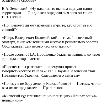
остаётся на свободе»
В.А. Зеленский: «Ну наконец-то вы нам вернули наши
территории. — Он должен определиться чего он хочет» —
В.В. Путин
«Но позволят ли ему изменить курс те, кто стоят за его
спиной?»
«Игорь Валерьевич Коломойский — самый известный
олигарх, с инакомыслящими жёстко и решительно борется.
Обслуживает финансово частную армию»
«После ссоры с П.А. Порошенко бежит за границу, но через
три года возвращается»
«Перспективы разглядел и перекупил проект
юмористического канала «1х1″. Шоумен Зеленский стал
Президентом Украины, благодаря его деньгам»
«Почему я не беру денег у Коломойского? — Потому, что он
вам их не предлагает. — Правильно»
«Киевский суд признал национализацию «Приват банка»
незаконной»