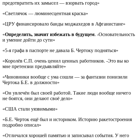
предотвратить их замысел — взорвать город»
«Светлячок — люминесцентная краска»
«ЦРУ финансировало банды моджахедов в Афганистане»
«
Определить, значит избежать в будущем
. -Основательность
и умение дойти до сути»
«5-я графа в паспорте не давала Б. Чертоку подняться»
«Королёв С.П. очень ценил ценных работников. -Это вы ко
мне претензии предъявляйте»
«Чиновники вообще с ума сошли — за фантазии понизили
Чертока Б.Е. в должности»
«Он увлечён был своей работой. Такие люди вообще ничего
не боятся, они делают своё дело»
«США стали уязвимыми»
«Б.Е. Черток ещё был и историком. Историю ракетостроения
подробно описал»
«Отличался хорошей памятью и записывал события. У него