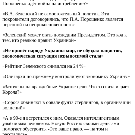
Порошенко идёт война на истребление?»
«В.А. Зеленский не самостоятельный политик. Эти
покровители договорились, что П.А. Порошенко является
персоной на неприкосновенность»
«Зеленский может стать последним Президентом. Это код к
тем, кто реально правит Украиной»
«
Не принёс народу Украины мир, не обуздал нацистов,
экономическая ситуация невыносимой стала
»
«Рейтинг Зеленского снизился на 24 %»
«Олигархи по-прежнему контролируют экономику Украину»
«Заточены на враждебные Украине цели. Что за свита играет
Короля?»
«Сороса обвиняют в обвале фунта стерлингов, в организации
волнений»
«А в 90-е я встретился с ним. Оказался интеллигентным,
улыбчивым человеком. Новую Россию своими деньгами
помогает обустроить. -Это ваше право. — на том и
расстались»