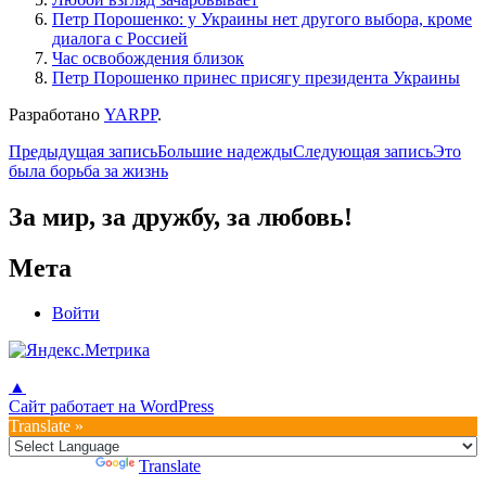
Петр Порошенко: у Украины нет другого выбора, кроме
диалога с Россией
Час освобождения близок
Петр Порошенко принес присягу президента Украины
Разработано
YARPP
.
Навигация
Предыдущая запись
Большие надежды
Следующая запись
Это
была борьба за жизнь
по
записям
За мир, за дружбу, за любовь!
Мета
Войти
▲
Сайт работает на WordPress
Translate »
Powered by
Translate