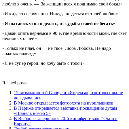
люблю я очень. — За женщин всех я поднимаю свой бокал»
«И кидало сверху вниз. Никуда не деться от твоей любви»
«
Я пытаюсь что-то делать, от судьбы своей не бегать
»
«Давай опять вернёмся в 90-е, где время юности моей, где свет
неоновых огней»
«Только не плач, он — не твоё, Люба-Любовь. Не надо
ложных надежд»
«Я не супер герой, но хочу быть с тобой»
Related posts:
15 возможностей Google и «Яндекса», о которых вы не
догадывались
В Москве открывается фотоохота на курильщиков
В Париже открывается выставка-посвящение духам
«Шанель номер 5»
В Выборге завершился 20-й кинофестиваль “Окно в
Европу”
Любой взгляд зачаровывает