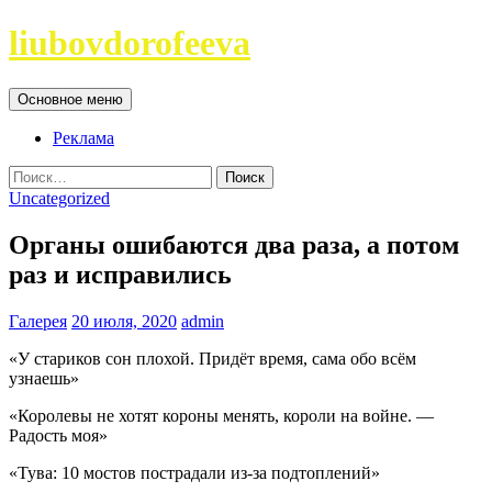
Перейти
liubovdorofeeva
к
содержимому
Поиск
Основное меню
Реклама
Найти:
Uncategorized
Органы ошибаются два раза, а потом
раз и исправились
Галерея
20 июля, 2020
admin
«У стариков сон плохой. Придёт время, сама обо всём
узнаешь»
«Королевы не хотят короны менять, короли на войне. —
Радость моя»
«Тува: 10 мостов пострадали из-за подтоплений»