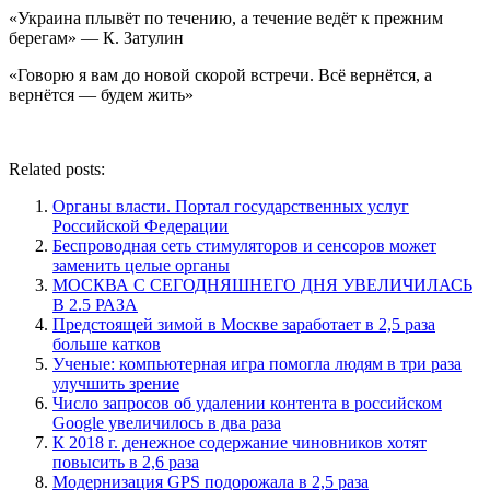
«Украина плывёт по течению, а течение ведёт к прежним
берегам» — К. Затулин
«Говорю я вам до новой скорой встречи. Всё вернётся, а
вернётся — будем жить»
Related posts:
Органы власти. Портал государственных услуг
Российской Федерации
Беспроводная сеть стимуляторов и сенсоров может
заменить целые органы
МОСКВА С СЕГОДНЯШНЕГО ДНЯ УВЕЛИЧИЛАСЬ
В 2.5 РАЗА
Предстоящей зимой в Москве заработает в 2,5 раза
больше катков
Ученые: компьютерная игра помогла людям в три раза
улучшить зрение
Число запросов об удалении контента в российском
Google увеличилось в два раза
К 2018 г. денежное содержание чиновников хотят
повысить в 2,6 раза
Модернизация GPS подорожала в 2,5 раза