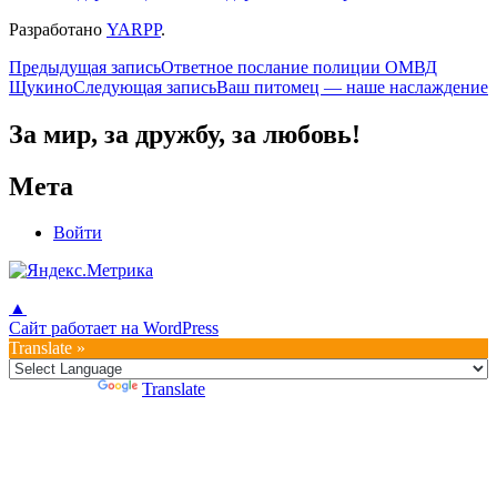
Разработано
YARPP
.
Навигация
Предыдущая запись
Ответное послание полиции ОМВД
Щукино
Следующая запись
Ваш питомец — наше наслаждение
по
записям
За мир, за дружбу, за любовь!
Мета
Войти
▲
Сайт работает на WordPress
Translate »
Powered by
Translate