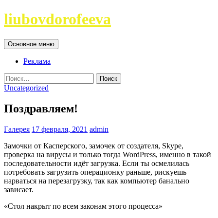
Перейти
liubovdorofeeva
к
содержимому
Поиск
Основное меню
Реклама
Найти:
Uncategorized
Поздравляем!
Галерея
17 февраля, 2021
admin
Замочки от Касперского, замочек от создателя, Skype,
проверка на вирусы и только тогда WordPress, именно в такой
последовательности идёт загрузка. Если ты осмелилась
потребовать загрузить операционку раньше, рискуешь
нарваться на перезагрузку, так как компьютер банально
зависает.
«Стол накрыт по всем законам этого процесса»