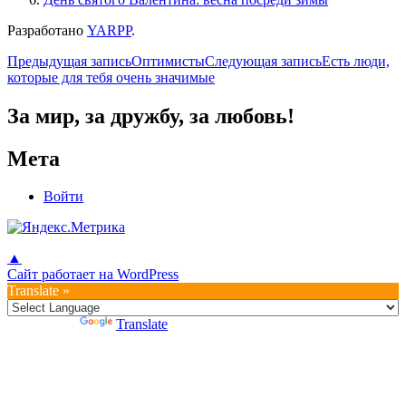
Разработано
YARPP
.
Навигация
Предыдущая запись
Оптимисты
Следующая запись
Есть люди,
которые для тебя очень значимые
по
записям
За мир, за дружбу, за любовь!
Мета
Войти
▲
Сайт работает на WordPress
Translate »
Powered by
Translate