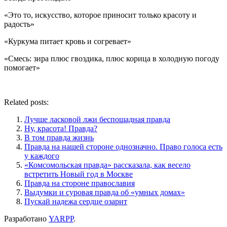
«Это то, искусство, которое приносит только красоту и
радость»
«Куркума питает кровь и согревает»
«Смесь: зира плюс гвоздика, плюс корица в холодную погоду
помогает»
Related posts:
Лучше ласковой лжи беспощадная правда
Ну, красота! Правда?
В том правда жизнь
Правда на нашей стороне однозначно. Право голоса есть
у каждого
«Комсомольская правда» рассказала, как весело
встретить Новый год в Москве
Правда на стороне православия
Выдумки и суровая правда об «умных домах»
Пускай надежа сердце озарит
Разработано
YARPP
.