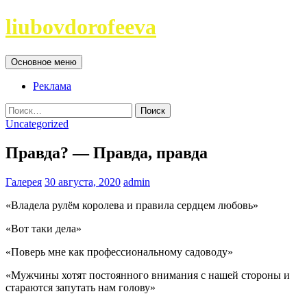
Перейти
liubovdorofeeva
к
содержимому
Поиск
Основное меню
Реклама
Найти:
Uncategorized
Правда? — Правда, правда
Галерея
30 августа, 2020
admin
«Владела рулём королева и правила сердцем любовь»
«Вот таки дела»
«Поверь мне как профессиональному садоводу»
«Мужчины хотят постоянного внимания с нашей стороны и
стараются запутать нам голову»