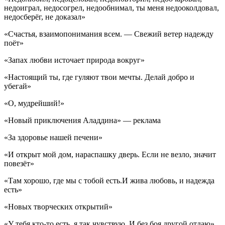
недоиграл, недосогрел, недообнимал, ты меня недооколдовал,
недосберёг, не доказал»
«Счастья, взаимопонимания всем. — Свежий ветер надежду
поёт»
«Запах любви источает природа вокруг»
«Настоящий ты, где гуляют твои мечты. Делай добро и
убегай»
«О, мудрейший!»
«Новый приключения Аладдина» — реклама
«За здоровье нашей печени»
«И открыт мой дом, нараспашку дверь. Если не везло, значит
повезёт»
«Там хорошо, где мы с тобой есть.И жива любовь, и надежда
есть»
«Новых творческих открытий»
«У тебя кто-то есть, я так чувствую. И без боя другой отдаю»