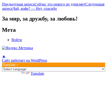
Навигация
Предыдущая запись
Сейчас это никого не удивляет
Следующая
запись
Чай, кофе? — Нет, спасибо
по
записям
За мир, за дружбу, за любовь!
Мета
Войти
▲
Сайт работает на WordPress
Translate »
Powered by
Translate