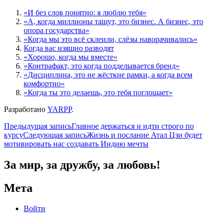
«И без слов понятно: я люблю тебя»
«А, когда миллионы тащут, это бизнес. А бизнес, это
опора государства»
«Когда мы это всё склеили, слёзы наворачивались»
Когда вас изящно разводят
«Хорошо, когда мы вместе»
«Контрафакт, это когда подделывается бренд»
«Дисциплина, это не жёсткие рамки, а когда всем
комфортно»
«Когда ты это делаешь, это тебя поглощает»
Разработано
YARPP
.
Навигация
Предыдущая запись
Главное держаться и идти строго по
курсу
Следующая запись
Жизнь и послание Атал Цзи будет
по
мотивировать нас создавать Индию мечты
записям
За мир, за дружбу, за любовь!
Мета
Войти