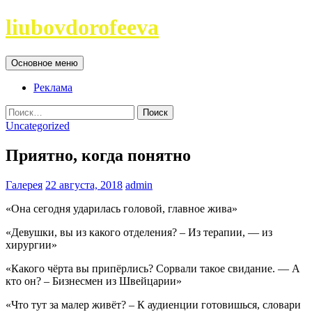
Перейти
liubovdorofeeva
к
содержимому
Поиск
Основное меню
Реклама
Найти:
Uncategorized
Приятно, когда понятно
Галерея
22 августа, 2018
admin
«Она сегодня ударилась головой, главное жива»
«Девушки, вы из какого отделения? – Из терапии, — из
хирургии»
«Какого чёрта вы припёрлись? Сорвали такое свидание. — А
кто он? – Бизнесмен из Швейцарии»
«Что тут за малер живёт? – К аудиенции готовишься, словари