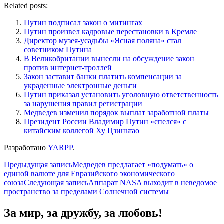
Related posts:
Путин подписал закон о митингах
Путин произвел кадровые перестановки в Кремле
Директор музея-усадьбы «Ясная поляна» стал
советником Путина
В Великобритании вынесли на обсуждение закон
против интернет-троллей
Закон заставит банки платить компенсации за
украденные электронные деньги
Путин приказал установить уголовную ответственность
за нарушения правил регистрации
Медведев изменил порядок выплат заработной платы
Президент России Владимир Путин «спелся» с
китайским коллегой Ху Цзиньтао
Разработано
YARPP
.
Навигация
Предыдущая запись
Медведев предлагает «подумать» о
единой валюте для Евразийского экономического
по
союза
Следующая запись
Аппарат NASA выходит в неведомое
записям
пространство за пределами Солнечной системы
За мир, за дружбу, за любовь!