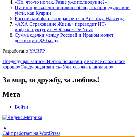
«Но, что-то не так. Разве уже полнолуние?»
Путин призвал чиновников соблюдать процедуры или
уйти, как Кудрин
Российский флот возвращается в Арктику. Навсегда
«АХА Страхование Жизнь» переводит ИТ-
инфраструктуру в «Облако» De Novo
Сумма сделки между Россией и Ираном может
достигнуть $20 млрд
Разработано
YARPP
.
Навигация
Предыдущая запись
«И чтоб по жизни у вас всё сложилось
хорошо»
Следующая запись
«Учитесь жить шикарно»
по
записям
За мир, за дружбу, за любовь!
Мета
Войти
▲
Сайт работает на WordPress