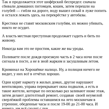
Так и продолжается этот шофёрский беспредел: сначала
сбивали домашних питомцев, кошек, затем перешли на
голубей — гибли на дороге, воду вышел сизый в луже попить
и остался лежать здесь, на перекрёстке у автобазы.
Крестики не ставят московским голубям, их можно убивать,
никто не осудит.
А власть местная преступная продолжает гадить и бить по
живому.
Никогда вам это не простим, какие же вы уроды.
Поливаете после дождя проезжую часть в 2 часа ночи после
сигнала в посте, а не в зной жарким и засушливым летом.
Криминал на Хорошёвке налицо. Ну, а полиция ничего не
видит, у них всё в отчётах хорошо.
Одни курят наркоту в жилых домах, другие нарушают
вентиляцию, управа перекрывает окна подвалов, а есть и
такие жители, которые по несколько раз заливают ниже этаж,
затем делают длителтный ремонт, создавая своей неумелой
сверлёжкой проблемы оставшимся на лето москвичам в
утренние, обеденные часы и после 19-00 до 21-00 часа. И
ничего, им всё сходит с рук.