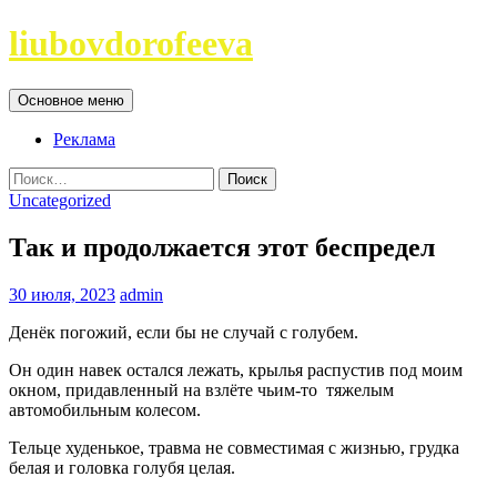
Перейти
liubovdorofeeva
к
содержимому
Поиск
Основное меню
Реклама
Найти:
Uncategorized
Так и продолжается этот беспредел
30 июля, 2023
admin
Денёк погожий, если бы не случай с голубем.
Он один навек остался лежать, крылья распустив под моим
окном, придавленный на взлёте чьим-то тяжелым
автомобильным колесом.
Тельце худенькое, травма не совместимая с жизнью, грудка
белая и головка голубя целая.