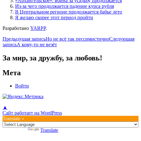
«Архангельское»: война за усадьбу продолжается
Из-за чего продолжается падение курса рубля
В Центральном регионе продолжается бабье лето
Я желаю скорее этот период пройти
Разработано
YARPP
.
Навигация
Предыдущая запись
Но не всё так пессимистично
Следующая
запись
А кому-то не везёт
по
записям
За мир, за дружбу, за любовь!
Мета
Войти
▲
Сайт работает на WordPress
Translate »
Powered by
Translate