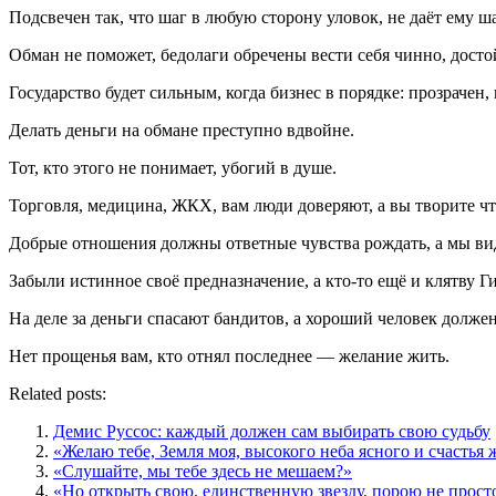
Подсвечен так, что шаг в любую сторону уловок, не даёт ему ш
Обман не поможет, бедолаги обречены вести себя чинно, досто
Государство будет сильным, когда бизнес в порядке: прозрачен, 
Делать деньги на обмане преступно вдвойне.
Тот, кто этого не понимает, убогий в душе.
Торговля, медицина, ЖКХ, вам люди доверяют, а вы творите ч
Добрые отношения должны ответные чувства рождать, а мы види
Забыли истинное своё предназначение, а кто-то ещё и клятву Г
На деле за деньги спасают бандитов, а хороший человек должен
Нет прощенья вам, кто отнял последнее — желание жить.
Related posts:
Демис Руссос: каждый должен сам выбирать свою судьбу
«Желаю тебе, Земля моя, высокого неба ясного и счастья 
«Слушайте, мы тебе здесь не мешаем?»
«Но открыть свою, единственную звезду, порою не прост