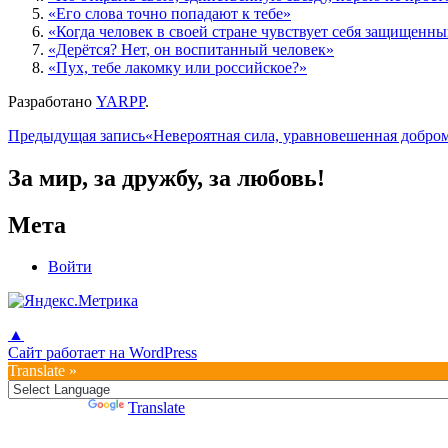
«Его слова точно попадают к тебе»
«Когда человек в своей стране чувствует себя защищенн
«Дерётся? Нет, он воспитанный человек»
«Пух, тебе лакомку или российское?»
Разработано
YARPP
.
Навигация
Предыдущая запись
«Невероятная сила, уравновешенная добро
по
За мир, за дружбу, за любовь!
записям
Мета
Войти
▲
Сайт работает на WordPress
Translate »
Powered by
Translate