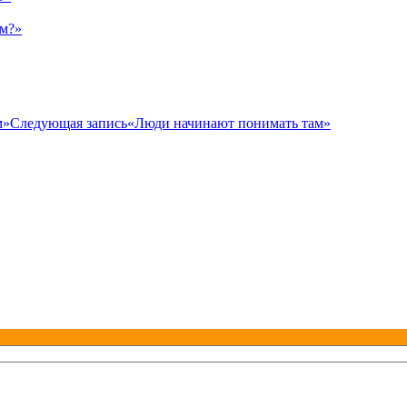
ым?»
м»
Следующая запись
«Люди начинают понимать там»