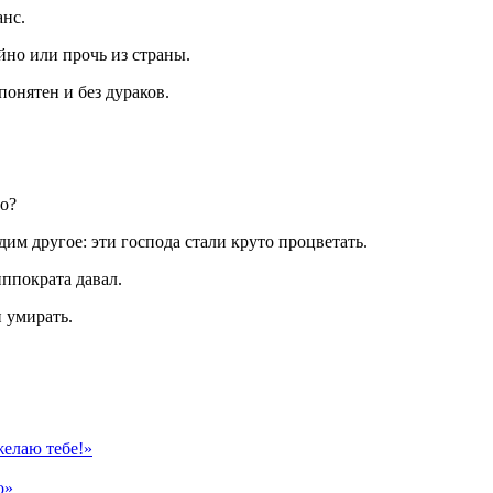
анс.
йно или прочь из страны.
понятен и без дураков.
то?
м другое: эти господа стали круто процветать.
иппократа давал.
 умирать.
желаю тебе!»
о»