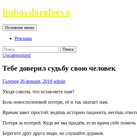
Перейти
liubovdorofeeva
к
содержимому
Поиск
Основное меню
Реклама
Найти:
Uncategorized
Тебе доверил судьбу свою человек
Галерея
26 января, 2018
admin
Уходя совсем, что оставляете нам?
Боль невосполнимой потери, её и так хватает нам.
Врачам завет простой: ведёшь историю пациента, несёшь ответс
Потеря за потерей. Куда же мы придём, если врачи себе помочь
Берегите друг друга люди, не слушайте дураков.