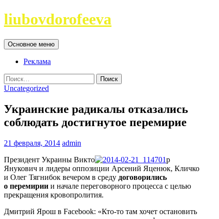
Перейти
liubovdorofeeva
к
содержимому
Поиск
Основное меню
Реклама
Найти:
Uncategorized
Украинские радикалы отказались
соблюдать достигнутое перемирие
21 февраля, 2014
admin
Президент Украины Викто
р
Янукович и лидеры оппозиции Арсений Яценюк, Кличко
и Олег Тягнибок вечером в среду
договорились
о перемирии
и начале переговорного процесса с целью
прекращения кровопролития.
Дмитрий Ярош в Facebook: «Кто-то там хочет остановить