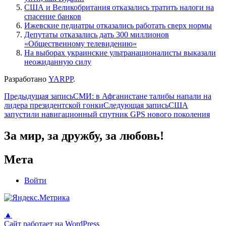
США и Великобритания отказались тратить налоги на
спасение банков
Ижевские педиатры отказались работать сверх нормы
Депутаты отказались дать 300 миллионов
«Общественному телевидению»
На выборах украинские ультранационалисты выказали
неожиданную силу
Разработано
YARPP
.
Навигация
Предыдущая запись
СМИ: в Афганистане талибы напали на
лидера президентской гонки
Следующая запись
США
по
запустили навигационный спутник GPS нового поколения
записям
За мир, за дружбу, за любовь!
Мета
Войти
▲
Сайт работает на WordPress