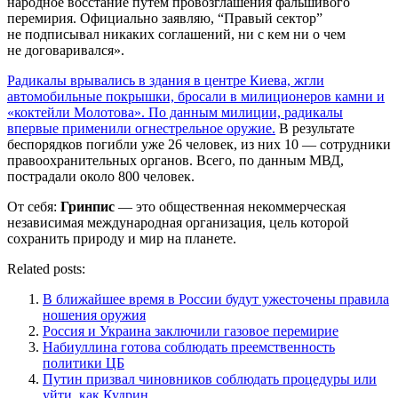
народное восстание путем провозглашения фальшивого
перемирия. Официально заявляю, “Правый сектор”
не подписывал никаких соглашений, ни с кем ни о чем
не договаривался».
Радикалы врывались в здания в центре Киева, жгли
автомобильные покрышки, бросали в милиционеров камни и
«коктейли Молотова». По данным милиции, радикалы
впервые применили огнестрельное оружие.
В результате
беспорядков погибли уже 26 человек, из них 10 — сотрудники
правоохранительных органов. Всего, по данным МВД,
пострадали около 800 человек.
От себя:
Гринпис
— это общественная некоммерческая
независимая международная организация, цель которой
сохранить природу и мир на планете.
Related posts:
В ближайшее время в России будут ужесточены правила
ношения оружия
Россия и Украина заключили газовое перемирие
Набиуллина готова соблюдать преемственность
политики ЦБ
Путин призвал чиновников соблюдать процедуры или
уйти, как Кудрин