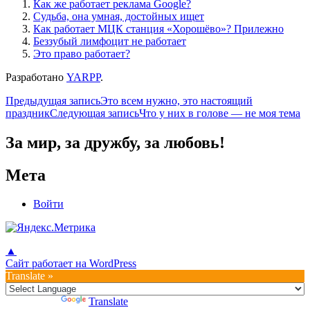
Как же работает реклама Google?
Судьба, она умная, достойных ищет
Как работает МЦК станция «Хорошёво»? Прилежно
Беззубый лимфоцит не работает
Это право работает?
Разработано
YARPP
.
Навигация
Предыдущая запись
Это всем нужнo, это настоящий
праздник
Следующая запись
Что у них в голове — не моя тема
по
записям
За мир, за дружбу, за любовь!
Мета
Войти
▲
Сайт работает на WordPress
Translate »
Powered by
Translate