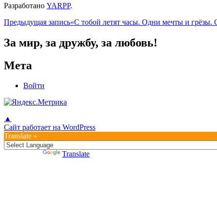
Разработано
YARPP
.
Навигация
Предыдущая запись
«С тобой летят часы. Одни мечты и грёзы.
по
За мир, за дружбу, за любовь!
записям
Мета
Войти
▲
Сайт работает на WordPress
Translate »
Powered by
Translate