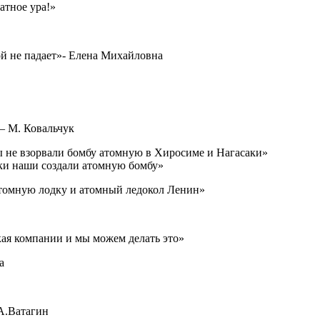
атное ура!»
шой не падает»- Елена Михайловна
— М. Ковальчук
ы не взорвали бомбу атомную в Хиросиме и Нагасаки»
ки наши создали атомную бомбу»
атомную лодку и атомный ледокол Ленин»
ая компании и мы можем делать это»
а
А.Ватагин