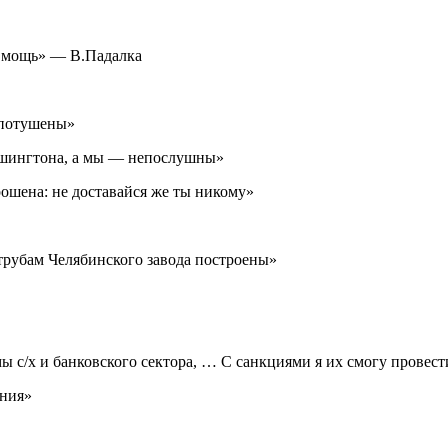
ю мощь» — В.Падалка
 потушены»
ашингтона, а мы — непослушны»
рошена: не доставайся же ты никому»
 трубам Челябинского завода построены»
 с/х и банковского сектора, … С санкциями я их смогу провест
ения»