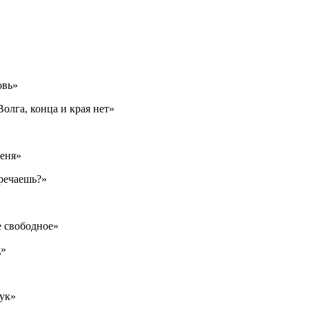
овь»
Волга, конца и края нет»
меня»
тречаешь?»
е свободное»
д»
ук»