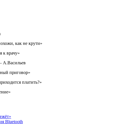
а
охожи, как не крути»
я к врачу»
— А.Васильев
дный приговор»
приходится платить?»
ение»
режёт»
я Bluetooth