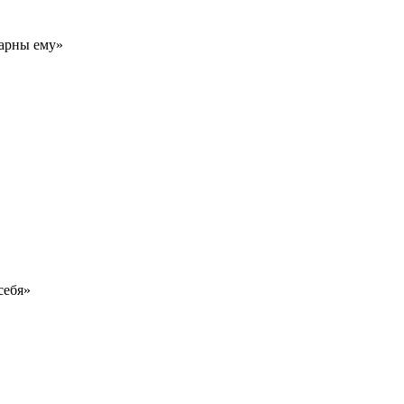
дарны ему»
себя»