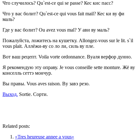
Что случилось? Qu`est-ce qui se passe? Кес кис пасс?
Что у вас болит? Qu`est-ce qui vous fait mail? Кес ки ву фи
маль?
Где у вас болит? Ou avez vous mal? У ави ву маль?
Пожалуйста, ложитесь на кушетку. Allongez-vous sur le lit. s`il
vous plait. Аллёжи-ву со ло ли, силь ву пле.
Вот ваш рецепт. Voila vorte ordonnance. Вуаля верфор дунно.
Я рекомендую эту оправу. Je vous conseille sette monture. Жё ву
конселль сеттэ мончур.
Вы правы. Vous aves raison. Ву завэ резо.
Выход.
Sortie. Сорти.
Related posts:
«Tres heureuse annee a vous»