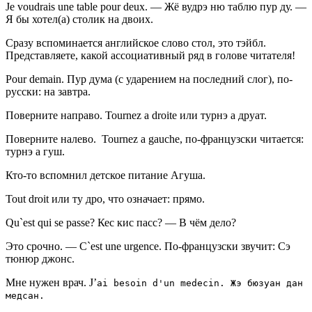
Je voudrais une table pour deux. — Жё вудрэ ню таблю пур ду. —
Я бы хотел(а) столик на двоих.
Сразу вспоминается английское слово стол, это тэйбл.
Представляете, какой ассоциативный ряд в голове читателя!
Pour demain. Пур дума (с ударением на последний слог), по-
русски: на завтра.
Поверните направо. Tournez a droite или турнэ а друат.
Поверните налево. Tournez a gauche, по-французски читается:
турнэ а гуш.
Кто-то вспомнил детское питание Агуша.
Tout droit или ту дро, что означает: прямо.
Qu`est qui se passe? Кес кис пасс? — В чём дело?
Это срочно. — C`est une urgence. По-французски звучит: Сэ
тюнюр джонс.
Мне нужен врач. J’
ai besoin d'un medecin. Жэ бюзуан дан
медсан.