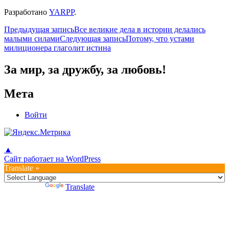
Разработано
YARPP
.
Навигация
Предыдущая запись
Все великие дела в истории делались
малыми силами
Следующая запись
Потому, что устами
по
милиционера глаголит истина
записям
За мир, за дружбу, за любовь!
Мета
Войти
▲
Сайт работает на WordPress
Translate »
Powered by
Translate