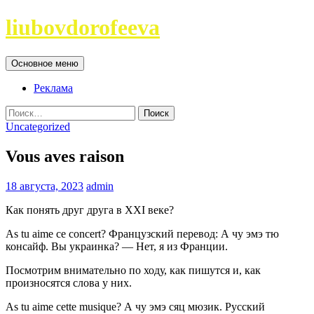
Перейти
liubovdorofeeva
к
содержимому
Поиск
Основное меню
Реклама
Найти:
Uncategorized
Vous aves raison
18 августа, 2023
admin
Как понять друг друга в XXI веке?
As tu aime ce concert? Французский перевод: А чу эмэ тю
консайф. Вы украинка? — Нет, я из Франции.
Посмотрим внимательно по ходу, как пишутся и, как
произносятся слова у них.
As tu aime cette musique? А чу эмэ сяц мюзик. Русский