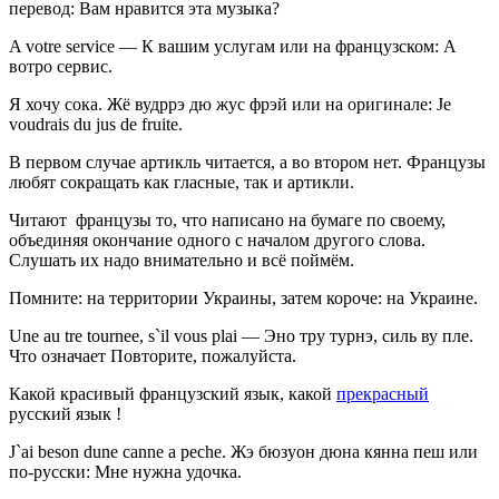
перевод: Вам нравится эта музыка?
A votre service — К вашим услугам или на французском: А
вотро сервис.
Я хочу сока. Жё вудррэ дю жус фрэй или на оригинале: Je
voudrais du jus de fruite.
В первом случае артикль читается, а во втором нет. Французы
любят сокращать как гласные, так и артикли.
Читают французы то, что написано на бумаге по своему,
объединяя окончание одного с началом другого слова.
Слушать их надо внимательно и всё поймём.
Помните: на территории Украины, затем короче: на Украине.
Une au tre tournee, s`il vous plai — Эно тру турнэ, силь ву пле.
Что означает Повторите, пожалуйста.
Какой красивый французский язык, какой
прекрасный
русский язык !
J`ai beson dune canne a peche. Жэ бюзуон дюна кянна пеш или
по-русски: Мне нужна удочка.