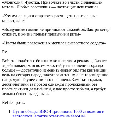
«Монголия, Чукотка, Приволжье во власти сильнейшей
метели. Любые расстояния — настоящие испытание»
«Коммунальщики стараются расчищать центральные
магистрали»
«Воздушные гавани не принимают самолётов. Завтра ветер
стихнет, и жизнь примет привычный ритм»
«Цветы были возложены к могиле неизвестного солдата»
Ps:
Всё это подаётся с большим количеством рекламы, бизнес
зарабатывает, хотя возможностей у телевидения гораздо
больше — достаточно изменить форму оплаты квитанции,
ведь на сегодня народ платит за антенну, а не телевидению
напрямую. Глупее я ничего не видела. Заметьте годами,
десятилетиями за провод однажды проложенный без
профилактики дальнейшей, о вас просто забыли, а гребут
дельцы бешенные деньги.
Related posts:
Путин обещал ВВС 4 триллиона, 1600 самолетов и
вертолетов, а также ответить на евроПРО