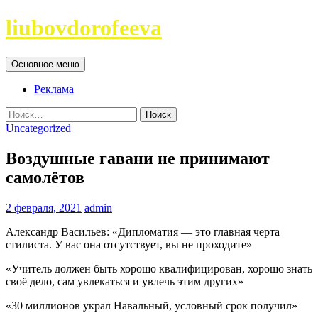
Перейти
liubovdorofeeva
к
содержимому
Поиск
Основное меню
Реклама
Найти:
Uncategorized
Воздушные гавани не принимают
самолётов
2 февраля, 2021
admin
Александр Васильев: «Дипломатия — это главная черта
стилиста. У вас она отсутствует, вы не проходите»
«Учитель должен быть хорошо квалифицирован, хорошо знать
своё дело, сам увлекаться и увлечь этим других»
«30 миллионов украл Навальный, условный срок получил»