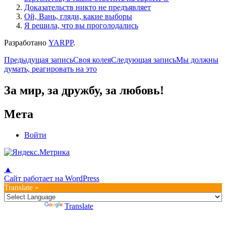
Доказательств никто не предъявляет
Ой, Вань, гляди, какие выборы
Я решила, что вы проголодались
Разработано
YARPP
.
Навигация
Предыдущая запись
Своя колея
Следующая запись
Мы должны
думать, реагировать на это
по
записям
За мир, за дружбу, за любовь!
Мета
Войти
▲
Сайт работает на WordPress
Translate »
Powered by
Translate