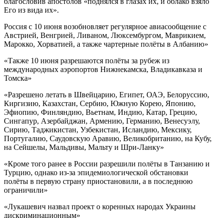
благословив апостолов «поднялся в глазах их, и облако взяло
Его из вида их».
Россия с 10 июня возобновляет регулярное авиасообщение с
Австрией, Венгрией, Ливаном, Люксембургом, Маврикием,
Марокко, Хорватией, а также чартерные полёты в Албанию»
«Также 10 июня разрешаются полёты за рубеж из
международных аэропортов Нижнекамска, Владикавказа и
Томска»
«Разрешено летать в Швейцарию, Египет, ОАЭ, Белоруссию,
Киргизию, Казахстан, Сербию, Южную Корею, Японию,
Эфиопию, Финляндию, Вьетнам, Индию, Катар, Грецию,
Сингапур, Азербайджан, Армению, Германию, Венесуэлу,
Сирию, Таджикистан, Узбекистан, Исландию, Мексику,
Португалию, Саудовскую Аравию, Великобританию, на Кубу,
на Сейшелы, Мальдивы, Мальту и Шри-Ланку»
«Кроме того ранее в России разрешили полёты в Танзанию и
Турцию, однако из-за эпидемиологической обстановки
полёты в первую страну приостановили, а в последнюю
ограничили»
«Лукашевич назвал проект о коренных народах Украины
дискриминационным»