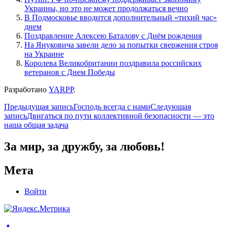
Украины, но это не может продолжаться вечно
В Подмосковье вводится дополнительный «тихий час»
днем
Поздравление Алексею Баталову с Днём рождения
На Януковича завели дело за попытки свержения строя
на Украине
Королева Великобритании поздравила российских
ветеранов с Днем Победы
Разработано
YARPP
.
Навигация
Предыдущая запись
Господь всегда с нами
Следующая
запись
Двигаться по пути коллективной безопасности — это
по
наша общая задача
записям
За мир, за дружбу, за любовь!
Мета
Войти
▲