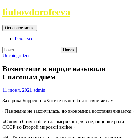
Перейти
liubovdorofeeva
к
содержимому
Поиск
Основное меню
Реклама
Найти:
Uncategorized
Вознесение в народе называли
Спасовым днём
11 июня, 2021
admin
Захарова Боррелю: «Хотите омлет, бейте свои яйца»
«Пандемия не закончилась, но экономика восстанавливается»
«Оливер Стоун обвинил американцев в недооценке роли
СССР во Второй мировой войне»
«На Украине оценили зависимость вооружённых сил от