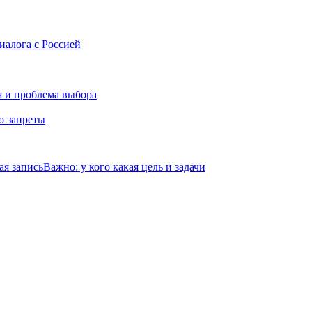
иалога с Россией
я и проблема выбора
о запреты
я запись
Важно: у кого какая цель и задачи