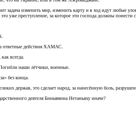
т задача изменить мир, изменить карту и в ход идут любые улов
это уже преступление, за которое эти господа должны понести 
й.
 на ответные действия ХАМАС.
 как всегда.
 Погибли наши лётчики, военные.
за» без конца.
еликих держав, это сделает народ, за нанесённую боль, разруше
ударственного деятеля Биньямина Нетаньяху иначе?