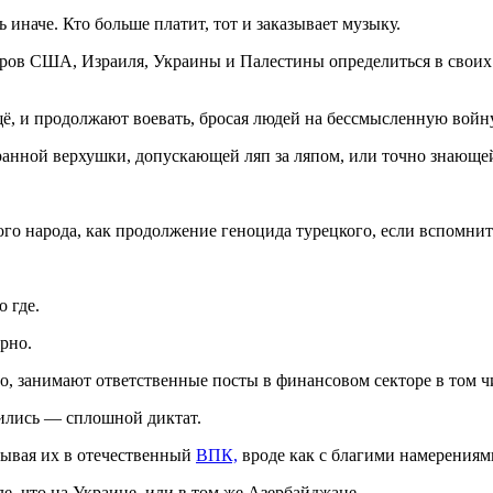
 иначе. Кто больше платит, тот и заказывает музыку.
ов США, Израиля, Украины и Палестины определиться в своих г
щё, и продолжают воевать, бросая людей на бессмысленную войну
транной верхушки, допускающей ляп за ляпом, или точно знающей,
ого народа, как продолжение геноцида турецкого, если вспомн
о где.
рно.
о, занимают ответственные посты в финансовом секторе в том ч
дились — сплошной диктат.
дывая их в отечественный
ВПК,
вроде как с благими намерениям
е, что на Украине, или в том же Азербайджане.