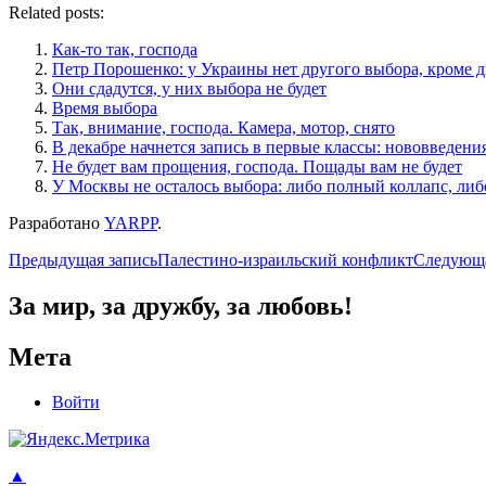
Related posts:
Как-то так, господа
Петр Порошенко: у Украины нет другого выбора, кроме д
Они сдадутся, у них выбора не будет
Время выбора
Так, внимание, господа. Камера, мотор, снято
В декабре начнется запись в первые классы: нововведени
Не будет вам прощения, господа. Пощады вам не будет
У Москвы не осталось выбора: либо полный коллапс, либ
Разработано
YARPP
.
Навигация
Предыдущая запись
Палестино-израильский конфликт
Следующа
по
За мир, за дружбу, за любовь!
записям
Мета
Войти
▲