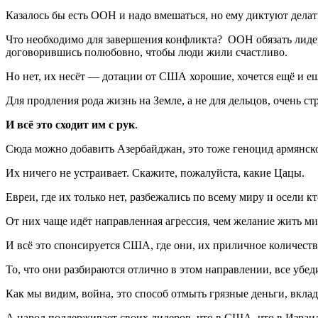
Казалось бы есть ООН и надо вмешаться, но ему диктуют делать
Что необходимо для завершения конфликта? ООН обязать лидер
договорившись полюбовно, чтобы люди жили счастливо.
Но нет, их несёт — дотации от США хорошие, хочется ещё и е
Для продления рода жизнь на Земле, а не для дельцов, очень с
И всё это сходит им с рук
.
Сюда можно добавить Азербайджан, это тоже геноцид армянск
Их ничего не устраивает. Скажите, пожалуйста, какие Цацы.
Евреи, где их только нет, разбежались по всему миру и осели кт
От них чаще идёт направленная агрессия, чем желание жить ми
И всё это спонсируется США, где они, их приличное количеств
То, что они разбираются отлично в этом направлении, все убе
Как мы видим, война, это способ отмыть грязные деньги, вкла
А народ поддерживает своих лидеров, что в США, что в Израил