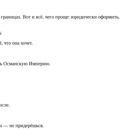
раницах. Вот и всё, чего проще: юридически оформить,
.
 что она хочет.
ить Османскую Империю.
исле.
и — не придерёшься.