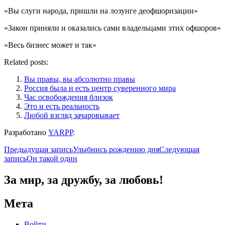
«Вы слуги народа, пришли на лозунге деофшоризации»
«Закон приняли и оказались сами владельцами этих офшоров»
«Весь бизнес может и так»
Related posts:
Вы правы, вы абсолютно правы
Россия была и есть центр суверенного мира
Час освобождения близок
Это и есть реальность
Любой взгляд зачаровывает
Разработано
YARPP
.
Навигация
Предыдущая запись
Улыбнись рождению дня
Следующая
запись
Он такой один
по
записям
За мир, за дружбу, за любовь!
Мета
Войти