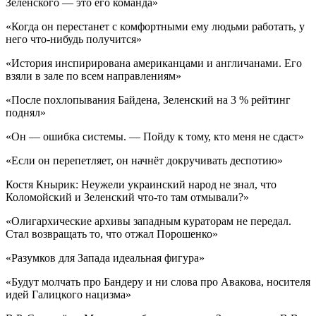
Зеленского — это его команда»
«Когда он перестанет с комфортными ему людьми работать, у
него что-нибудь получится»
«История инспирирована американцами и англичанами. Его
взяли в зале по всем направлениям»
«После похлопывания Байдена, Зеленский на 3 % рейтинг
поднял»
«Он — ошибка системы. — Пойду к тому, кто меня не сдаст»
«Если он перепетляет, он начнёт докручивать деспотию»
Костя Кнырик: Неужели украинский народ не знал, что
Коломойский и Зеленский что-то там отмывали?»
«Олигархические архивы западным кураторам не передал.
Стал возвращать то, что отжал Порошенко»
«Разумков для Запада идеальная фигура»
«Будут молчать про Бандеру и ни слова про Авакова, носителя
идей Галицкого нацизма»