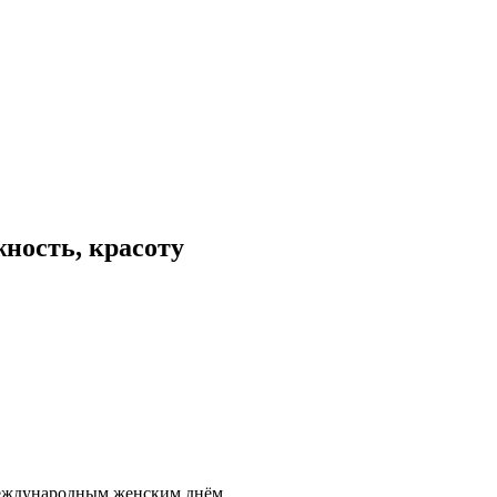
ность, красоту
еждународным женским днём.