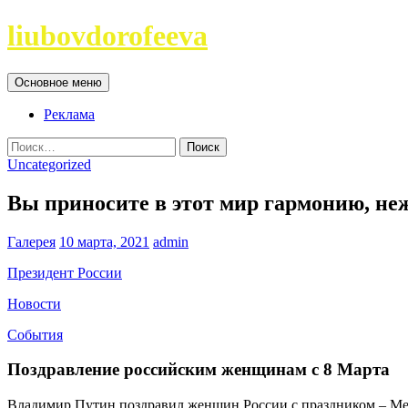
Перейти
liubovdorofeeva
к
содержимому
Поиск
Основное меню
Реклама
Найти:
Uncategorized
Вы приносите в этот мир гармонию, неж
Галерея
10 марта, 2021
admin
Президент России
Новости
События
Поздравление российским женщинам с 8 Марта
Владимир Путин поздравил женщин России с праздником – М