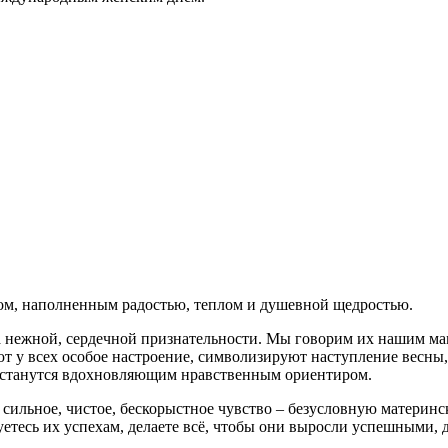
ом, наполненным радостью, теплом и душевной щедростью.
а нежной, сердечной признательности. Мы говорим их нашим мам
ают у всех особое настроение, символизируют наступление весн
, останутся вдохновляющим нравственным ориентиром.
сильное, чистое, бескорыстное чувство – безусловную материнск
дуетесь их успехам, делаете всё, чтобы они выросли успешными