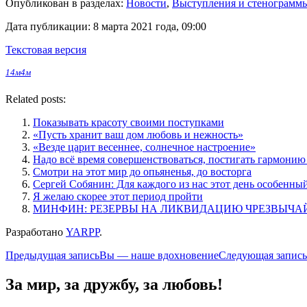
Опубликован в разделах:
Новости
,
Выступления и стенограмм
Дата публикации:
8 марта 2021 года, 09:00
Текстовая версия
1
4м
4м
Related posts:
Показывать красоту своими поступками
«Пусть хранит ваш дом любовь и нежность»
«Везде царит весеннее, солнечное настроение»
Надо всё время совершенствоваться, постигать гармонию
Смотри на этот мир до опьяненья, до восторга
Сергей Собянин: Для каждого из нас этот день особенны
Я желаю скорее этот период пройти
МИНФИН: РЕЗЕРВЫ НА ЛИКВИДАЦИЮ ЧРЕЗВЫЧАЙ
Разработано
YARPP
.
Навигация
Предыдущая запись
Вы — наше вдохновение
Следующая запись
по
За мир, за дружбу, за любовь!
записям