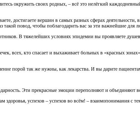
митесь окружить своих родных, – всё это нелёгкий каждодневный
аете, достигаете вершин в самых разных сферах деятельности, 
аз такой повод, чтобы поблагодарить вас за эти важнейшие для л
отников. В тяжелейших условиях эпидемии вы проявляете душев
ечек, всех, кто спасает и выхаживает больных в «красных зонах
ошение порой так же нужны, как лекарства. И вы дарите пациен
одарность. Эти прекрасные эмоции переполняют и объединяют вс
ам здоровья, успехов – успехов во всём! – взаимопонимания с те