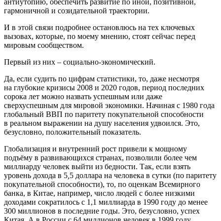
антиутопию, обеспечить развитие по иной, позитивной,
гармоничной и созидательной траектории.
И в этой связи подробнее остановлюсь на тех ключевых
вызовах, которые, по моему мнению, стоят сейчас перед
мировым сообществом.
Первый из них – социально-экономический.
Да, если судить по цифрам статистики, то, даже несмотря
на глубокие кризисы 2008 и 2020 годов, период последних
сорока лет можно назвать успешным или даже
сверхуспешным для мировой экономики. Начиная с 1980 года
глобальный ВВП по паритету покупательной способности
в реальном выражении на душу населения удвоился. Это,
безусловно, положительный показатель.
Глобализация и внутренний рост привели к мощному
подъёму в развивающихся странах, позволили более чем
миллиарду человек выйти из бедности. Так, если взять
уровень дохода в 5
,
5 доллара на человека в сутки (по паритету
покупательной способности), то, по оценкам Всемирного
банка, в Китае, например, число людей с более низкими
доходами сократилось с 1,1 миллиарда в 1990 году до менее
300 миллионов в последние годы. Это, безусловно, успех
Китая. А в России с 64 миллионов человек в 1999 году