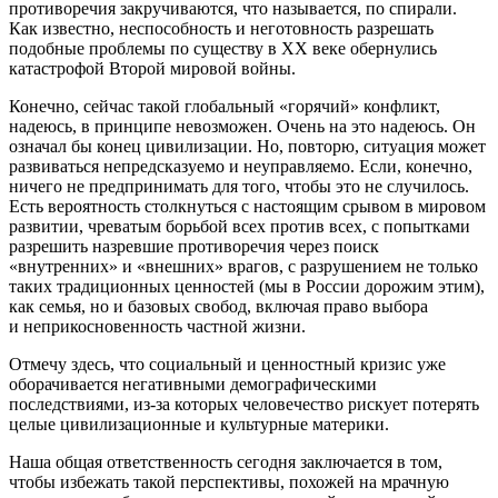
противоречия закручиваются, что называется, по спирали.
Как известно, неспособность и неготовность разрешать
подобные проблемы по существу в ХХ веке обернулись
катастрофой Второй мировой войны.
Конечно, сейчас такой глобальный «горячий» конфликт,
надеюсь, в принципе невозможен. Очень на это надеюсь. Он
означал бы конец цивилизации. Но, повторю, ситуация может
развиваться непредсказуемо и неуправляемо. Если, конечно,
ничего не предпринимать для того, чтобы это не случилось.
Есть вероятность столкнуться с настоящим срывом в мировом
развитии, чреватым борьбой всех против всех, с попытками
разрешить назревшие противоречия через поиск
«внутренних» и «внешних» врагов, с разрушением не только
таких традиционных ценностей (мы в России дорожим этим),
как семья, но и базовых свобод, включая право выбора
и неприкосновенность частной жизни.
Отмечу здесь, что социальный и ценностный кризис уже
оборачивается негативными демографическими
последствиями, из-за которых человечество рискует потерять
целые цивилизационные и культурные материки.
Наша общая ответственность сегодня заключается в том,
чтобы избежать такой перспективы, похожей на мрачную