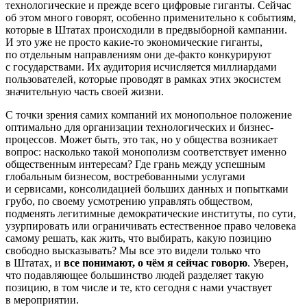
технологические и прежде всего цифровые гиганты. Сейчас
об этом много говорят, особенно применительно к событиям,
которые в Штатах происходили в предвыборной кампании.
И это уже не просто какие-то экономические гиганты,
по отдельным направлениям они де-факто конкурируют
с государствами. Их аудитория исчисляется миллиардами
пользователей, которые проводят в рамках этих экосистем
значительную часть своей жизни.
С точки зрения самих компаний их монопольное положение
оптимально для организации технологических и бизнес-
процессов. Может быть, это так, но у общества возникает
вопрос: насколько такой монополизм соответствует именно
общественным интересам? Где грань между успешным
глобальным бизнесом, востребованными услугами
и сервисами, консолидацией больших данных и попытками
грубо, по своему усмотрению управлять обществом,
подменять легитимные демократические институты, по сути,
узурпировать или ограничивать естественное право человека
самому решать, как жить, что выбирать, какую позицию
свободно высказывать? Мы все это видели только что
в Штатах, и
все понимают, о чём я сейчас говорю
. Уверен,
что подавляющее большинство людей разделяет такую
позицию, в том числе и те, кто сегодня с нами участвует
в мероприятии.