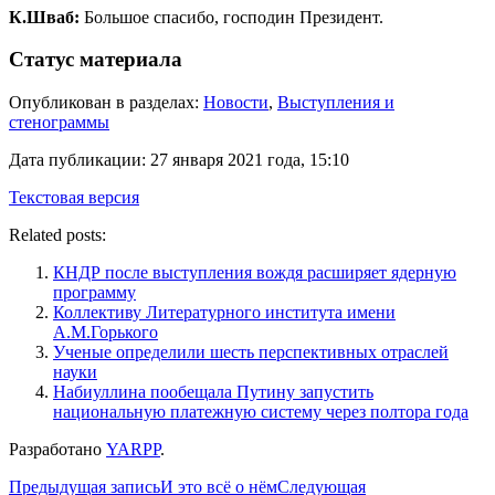
К.Шваб:
Большое спасибо, господин Президент.
Статус материала
Опубликован в разделах:
Новости
,
Выступления и
стенограммы
Дата публикации:
27 января 2021 года, 15:10
Текстовая версия
Related posts:
КНДР после выступления вождя расширяет ядерную
программу
Коллективу Литературного института имени
А.М.Горького
Ученые определили шесть перспективных отраслей
науки
Набиуллина пообещала Путину запустить
национальную платежную систему через полтора года
Разработано
YARPP
.
Навигация
Предыдущая запись
И это всё о нём
Следующая