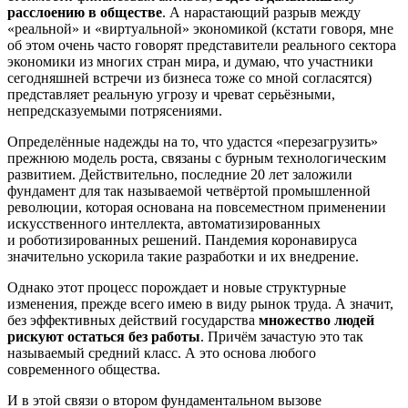
расслоению в обществе
. А нарастающий разрыв между
«реальной» и «виртуальной» экономикой (кстати говоря, мне
об этом очень часто говорят представители реального сектора
экономики из многих стран мира, и думаю, что участники
сегодняшней встречи из бизнеса тоже со мной согласятся)
представляет реальную угрозу и чреват серьёзными,
непредсказуемыми потрясениями.
Определённые надежды на то, что удастся «перезагрузить»
прежнюю модель роста, связаны с бурным технологическим
развитием. Действительно, последние 20 лет заложили
фундамент для так называемой четвёртой промышленной
революции, которая основана на повсеместном применении
искусственного интеллекта, автоматизированных
и роботизированных решений. Пандемия коронавируса
значительно ускорила такие разработки и их внедрение.
Однако этот процесс порождает и новые структурные
изменения, прежде всего имею в виду рынок труда. А значит,
без эффективных действий государства
множество людей
рискуют остаться без работы
. Причём зачастую это так
называемый средний класс. А это основа любого
современного общества.
И в этой связи о втором фундаментальном вызове