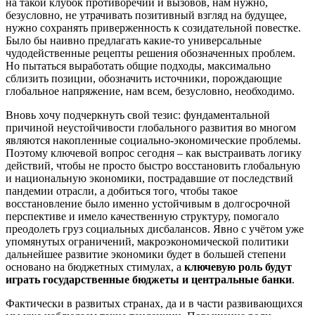
на такой клубок противоречий и вызовов, нам нужно,
безусловно, не утрачивать позитивный взгляд на будущее,
нужно сохранять приверженность к созидательной повестке.
Было бы наивно предлагать какие-то универсальные
чудодейственные рецепты решения обозначенных проблем.
Но пытаться выработать общие подходы, максимально
сблизить позиции, обозначить источники, порождающие
глобальное напряжение, нам всем, безусловно, необходимо.
Вновь хочу подчеркнуть свой тезис: фундаментальной
причиной неустойчивости глобального развития во многом
являются накопленные социально-экономические проблемы.
Поэтому ключевой вопрос сегодня – как выстраивать логику
действий, чтобы не просто быстро восстановить глобальную
и национальную экономики, пострадавшие от последствий
пандемии отрасли, а добиться того, чтобы такое
восстановление было именно устойчивым в долгосрочной
перспективе и имело качественную структуру, помогало
преодолеть груз социальных дисбалансов. Явно с учётом уже
упомянутых ограничений, макроэкономической политики
дальнейшее развитие экономики будет в большей степени
основано на бюджетных стимулах, а
ключевую роль будут
играть государственные бюджеты и центральные банки
.
Фактически в развитых странах, да и в части развивающихся