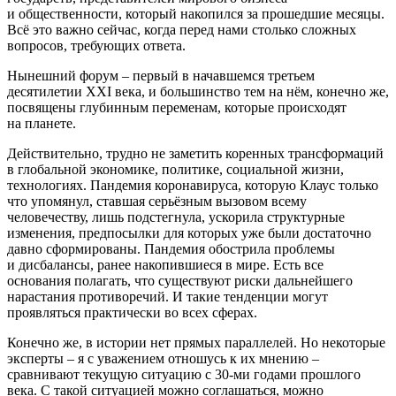
и общественности, который накопился за прошедшие месяцы.
Всё это важно сейчас, когда перед нами столько сложных
вопросов, требующих ответа.
Нынешний форум – первый в начавшемся третьем
десятилетии XXI века, и большинство тем на нём, конечно же,
посвящены глубинным переменам, которые происходят
на планете.
Действительно, трудно не заметить коренных трансформаций
в глобальной экономике, политике, социальной жизни,
технологиях. Пандемия коронавируса, которую Клаус только
что упомянул, ставшая серьёзным вызовом всему
человечеству, лишь подстегнула, ускорила структурные
изменения, предпосылки для которых уже были достаточно
давно сформированы. Пандемия обострила проблемы
и дисбалансы, ранее накопившиеся в мире. Есть все
основания полагать, что существуют риски дальнейшего
нарастания противоречий. И такие тенденции могут
проявляться практически во всех сферах.
Конечно же, в истории нет прямых параллелей. Но некоторые
эксперты – я с уважением отношусь к их мнению –
сравнивают текущую ситуацию с 30-ми годами прошлого
века. С такой ситуацией можно соглашаться, можно