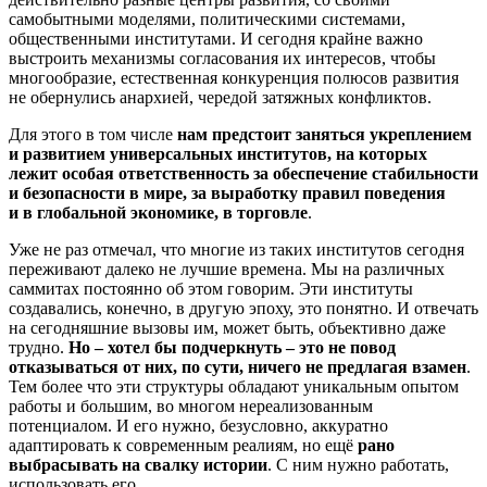
самобытными моделями, политическими системами,
общественными институтами. И сегодня крайне важно
выстроить механизмы согласования их интересов, чтобы
многообразие, естественная конкуренция полюсов развития
не обернулись анархией, чередой затяжных конфликтов.
Для этого в том числе
нам предстоит заняться укреплением
и развитием универсальных институтов, на которых
лежит особая ответственность за обеспечение стабильности
и безопасности в мире, за выработку правил поведения
и в глобальной экономике, в торговле
.
Уже не раз отмечал, что многие из таких институтов сегодня
переживают далеко не лучшие времена. Мы на различных
саммитах постоянно об этом говорим. Эти институты
создавались, конечно, в другую эпоху, это понятно. И отвечать
на сегодняшние вызовы им, может быть, объективно даже
трудно.
Но – хотел бы подчеркнуть – это не повод
отказываться от них, по сути, ничего не предлагая взамен
.
Тем более что эти структуры обладают уникальным опытом
работы и большим, во многом нереализованным
потенциалом. И его нужно, безусловно, аккуратно
адаптировать к современным реалиям, но ещё
рано
выбрасывать на свалку истории
. С ним нужно работать,
использовать его.