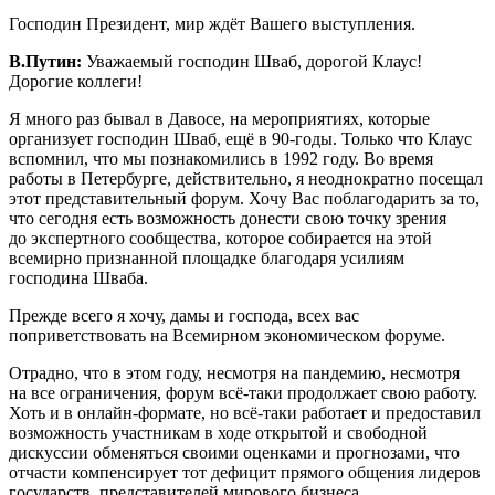
Господин Президент, мир ждёт Вашего выступления.
В.Путин:
Уважаемый господин Шваб, дорогой Клаус!
Дорогие коллеги!
Я много раз бывал в Давосе, на мероприятиях, которые
организует господин Шваб, ещё в 90-годы. Только что Клаус
вспомнил, что мы познакомились в 1992 году. Во время
работы в Петербурге, действительно, я неоднократно посещал
этот представительный форум. Хочу Вас поблагодарить за то,
что сегодня есть возможность донести свою точку зрения
до экспертного сообщества, которое собирается на этой
всемирно признанной площадке благодаря усилиям
господина Шваба.
Прежде всего я хочу, дамы и господа, всех вас
поприветствовать на Всемирном экономическом форуме.
Отрадно, что в этом году, несмотря на пандемию, несмотря
на все ограничения, форум всё-таки продолжает свою работу.
Хоть и в онлайн-формате, но всё-таки работает и предоставил
возможность участникам в ходе открытой и свободной
дискуссии обменяться своими оценками и прогнозами, что
отчасти компенсирует тот дефицит прямого общения лидеров
государств, представителей мирового бизнеса