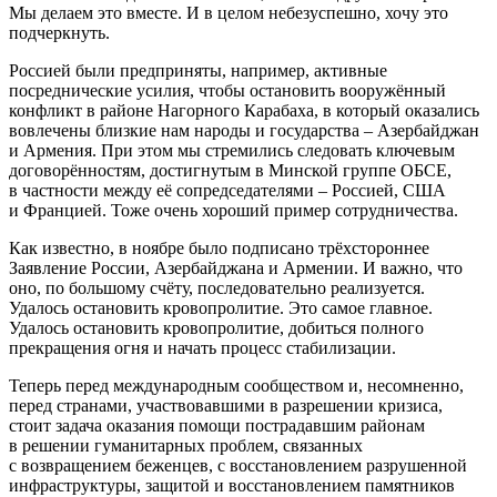
Мы делаем это вместе. И в целом небезуспешно, хочу это
подчеркнуть.
Россией были предприняты, например, активные
посреднические усилия, чтобы остановить вооружённый
конфликт в районе Нагорного Карабаха, в который оказались
вовлечены близкие нам народы и государства – Азербайджан
и Армения. При этом мы стремились следовать ключевым
договорённостям, достигнутым в Минской группе ОБСЕ,
в частности между её сопредседателями – Россией, США
и Францией. Тоже очень хороший пример сотрудничества.
Как известно, в ноябре было подписано трёхстороннее
Заявление России, Азербайджана и Армении. И важно, что
оно, по большому счёту, последовательно реализуется.
Удалось остановить кровопролитие. Это самое главное.
Удалось остановить кровопролитие, добиться полного
прекращения огня и начать процесс стабилизации.
Теперь перед международным сообществом и, несомненно,
перед странами, участвовавшими в разрешении кризиса,
стоит задача оказания помощи пострадавшим районам
в решении гуманитарных проблем, связанных
с возвращением беженцев, с восстановлением разрушенной
инфраструктуры, защитой и восстановлением памятников