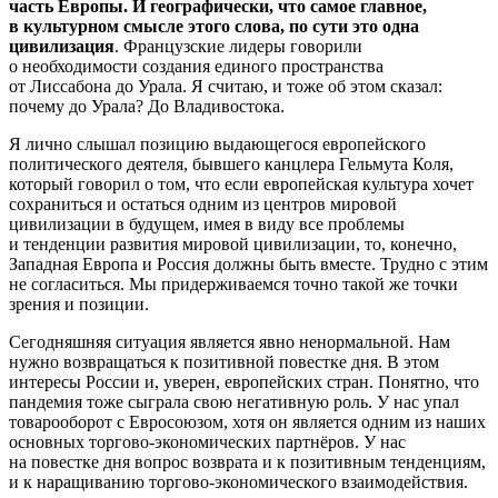
часть Европы. И географически, что самое главное,
в культурном смысле этого слова, по сути это одна
цивилизация
. Французские лидеры говорили
о необходимости создания единого пространства
от Лиссабона до Урала. Я считаю, и тоже об этом сказал:
почему до Урала? До Владивостока.
Я лично слышал позицию выдающегося европейского
политического деятеля, бывшего канцлера Гельмута Коля,
который говорил о том, что если европейская культура хочет
сохраниться и остаться одним из центров мировой
цивилизации в будущем, имея в виду все проблемы
и тенденции развития мировой цивилизации, то, конечно,
Западная Европа и Россия должны быть вместе. Трудно с этим
не согласиться. Мы придерживаемся точно такой же точки
зрения и позиции.
Сегодняшняя ситуация является явно ненормальной. Нам
нужно возвращаться к позитивной повестке дня. В этом
интересы России и, уверен, европейских стран. Понятно, что
пандемия тоже сыграла свою негативную роль. У нас упал
товарооборот с Евросоюзом, хотя он является одним из наших
основных торгово-экономических партнёров. У нас
на повестке дня вопрос возврата и к позитивным тенденциям,
и к наращиванию торгово-экономического взаимодействия.