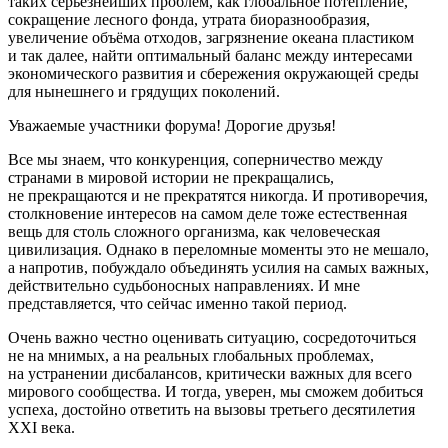
таких серьёзнейших проблем, как глобальное потепление,
сокращение лесного фонда, утрата биоразнообразия,
увеличение объёма отходов, загрязнение океана пластиком
и так далее, найти оптимальный баланс между интересами
экономического развития и сбережения окружающей среды
для нынешнего и грядущих поколений.
Уважаемые участники форума! Дорогие друзья!
Все мы знаем, что конкуренция, соперничество между
странами в мировой истории не прекращались,
не прекращаются и не прекратятся никогда. И противоречия,
столкновение интересов на самом деле тоже естественная
вещь для столь сложного организма, как человеческая
цивилизация. Однако в переломные моменты это не мешало,
а напротив, побуждало объединять усилия на самых важных,
действительно судьбоносных направлениях. И мне
представляется, что сейчас именно такой период.
Очень важно честно оценивать ситуацию, сосредоточиться
не на мнимых, а на реальных глобальных проблемах,
на устранении дисбалансов, критически важных для всего
мирового сообщества. И тогда, уверен, мы сможем добиться
успеха, достойно ответить на вызовы третьего десятилетия
XXI века.