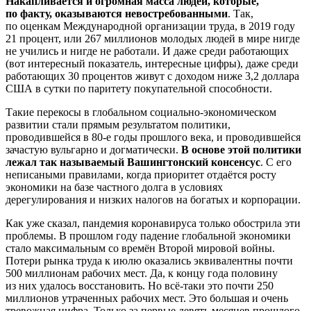
Накапливается и огромная масса людей, которые,
по факту, оказываются невостребованными
. Так,
по оценкам Международной организации труда, в 2019 году
21 процент, или 267 миллионов молодых людей в мире нигде
не учились и нигде не работали. И даже среди работающих
(вот интересный показатель, интересные цифры), даже среди
работающих 30 процентов живут с доходом ниже 3,2 доллара
США в сутки по паритету покупательной способности.
Такие перекосы в глобальном социально-экономическом
развитии стали прямым результатом политики,
проводившейся в 80-е годы прошлого века, и проводившейся
зачастую вульгарно и догматически.
В основе этой политики
лежал так называемый Вашингтонский консенсус
. С его
неписаными правилами, когда приоритет отдаётся росту
экономики на базе частного долга в условиях
дерегулирования и низких налогов на богатых и корпорации.
Как уже сказал, пандемия коронавируса только обострила эти
проблемы. В прошлом году падение глобальной экономики
стало максимальным со времён Второй мировой войны.
Потери рынка труда к июлю оказались эквивалентны почти
500 миллионам рабочих мест. Да, к концу года половину
из них удалось восстановить. Но всё-таки это почти 250
миллионов утраченных рабочих мест. Это большая и очень
тревожная цифра. Только за первые девять месяцев прошлого