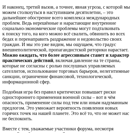
И наконец, третий вызов, а точнее, явная угроза, с которой мы
можем столкнуться в наступившем десятилетии, – это
дальнейшее обострение всего комплекса международных
проблем. Ведь нерешённые и нарастающие внутренние
социально-экономические проблемы могут подталкивать
к поиску того, на кого можно всё свалить, обвинить во всех
бедах и перенаправить раздражение и недовольство своих
граждан. И мы это уже видим, мы ощущаем, что градус
внешнеполитической, пропагандистской риторики нарастает.
Можно ожидать, что более агрессивным станет и характер
практических действий
, включая давление на те страны,
которые не согласны с ролью послушных управляемых
сателлитов, использование торговых барьеров, нелегитимные
санкции, ограничение финансовой, технологической,
информационной сфер.
Подобная игра без правил критически повышает риски
одностороннего применения военной силы – вот в чём
опасность, применение силы под тем или иным надуманным
предлогом. Это умножает вероятность появления новых
горячих точек на нашей планете. Это всё то, что не может нас
не беспокоить.
Вместе с тем, уважаемые участники форума, несмотря