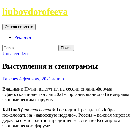
Перейти
liubovdorofeeva
к
содержимому
Поиск
Основное меню
Реклама
Найти:
Uncategorized
Выступления и стенограммы
Галерея
4 февраля, 2021
admin
Владимир Путин выступил на сессии онлайн-форума
«Давосская повестка дня 2021», организованного Всемирным
экономическим форумом.
К.Шваб
(как переведено)
:
Господин Президент! Добро
пожаловать на «давосскую неделю». Россия – важная мировая
держава с многолетней традицией участия во Всемирном
экономическом форуме.