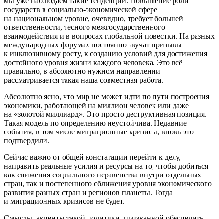
мы уже наблюдаем такие тенденции. Повышение роли
государств в социально-экономической сфере
на национальном уровне, очевидно, требует большей
ответственности, тесного межгосударственного
взаимодействия и в вопросах глобальной повестки. На разных
международных форумах постоянно звучат призывы
к инклюзивному росту, к созданию условий для достижения
достойного уровня жизни каждого человека. Это всё
правильно, в абсолютно нужном направлении
рассматривается такая наша совместная работа.
Абсолютно ясно, что мир не может идти по пути построения
экономики, работающей на миллион человек или даже
на «золотой миллиард». Это просто деструктивная позиция.
Такая модель по определению неустойчива. Недавние
события, в том числе миграционные кризисы, вновь это
подтвердили.
Сейчас важно от общей констатации перейти к делу,
направить реальные усилия и ресурсы на то, чтобы добиться
как снижения социального неравенства внутри отдельных
стран, так и постепенного сближения уровня экономического
развития разных стран и регионов планеты. Тогда
и миграционных кризисов не будет.
Смыслы, акценты такой политики, призванной обеспечить