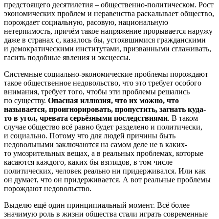
предстоящего десятилетия – общественно-политическом. Рост
экономических проблем и неравенства раскалывает общество,
порождает социальную, расовую, национальную
нетерпимость, причём такое напряжение прорывается наружу
даже в странах с, казалось бы, устоявшимися гражданскими
и демократическими институтами, призванными сглаживать,
гасить подобные явления и эксцессы.
Системные социально-экономические проблемы порождают
такое общественное недовольство, что это требует особого
внимания, требует того, чтобы эти проблемы решались
по существу.
Опасная иллюзия, что их можно, что
называется, проигнорировать, пропустить, загнать куда-
то в угол, чревата серьёзными последствиями
. В таком
случае общество всё равно будет разделено и политически,
и социально. Потому что для людей причины быть
недовольными заключаются на самом деле не в каких-
то умозрительных вещах, а в реальных проблемах, которые
касаются каждого, каких бы взглядов, в том числе
политических, человек реально ни придерживался. Или как
он думает, что он придерживается. А вот реальные проблемы
порождают недовольство.
Выделю ещё один принципиальный момент. Всё более
значимую роль в жизни общества стали играть современные