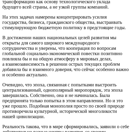
трансформацию как основу технологического уклада
будущего всей страны, а не узкой группы компаний.
На этих задачах намерены концентрировать усилия
государства, бизнеса, гражданского общества, выстраивать
стимулирующую бюджетную политику в предстоящие годы.
В достижении наших национальных целей развития мы
открыты для самого широкого международного
сотрудничества и уверены, что кооперация по вопросам
глобальной социально-экономической повестки позитивно
повлияла бы и на общую атмосферу в мировых делах,
а взаимозависимость в решении острых текущих проблем
добавила бы и взаимного доверия, что сейчас особенно важно
и особенно актуально.
Очевидно, что эпоха, связанная с попытками выстроить
централизованный, однополярный миропорядок, эта эпоха
завершилась. Собственно, она и не начиналась. Была
предпринята только попытка в этом направлении. Но и это
уже прошло. Подобная монополия просто по своей природе
противоречила культурной, исторической многоликости
нашей цивилизации.
Реальность такова, что в мире сформировались, заявили о себе
действительно разные центры развития, со своими