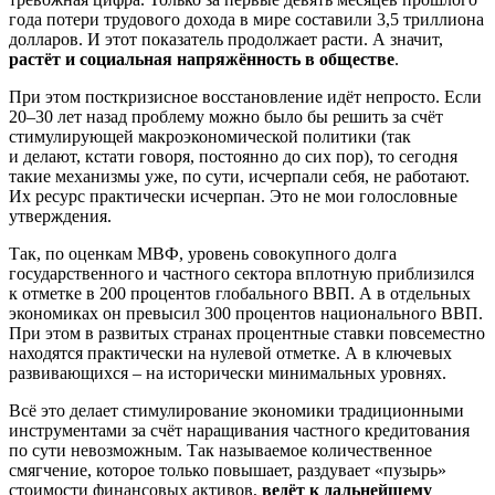
года потери трудового дохода в мире составили 3,5 триллиона
долларов. И этот показатель продолжает расти. А значит,
растёт и социальная напряжённость в обществе
.
При этом посткризисное восстановление идёт непросто. Если
20–30 лет назад проблему можно было бы решить за счёт
стимулирующей макроэкономической политики (так
и делают, кстати говоря, постоянно до сих пор), то сегодня
такие механизмы уже, по сути, исчерпали себя, не работают.
Их ресурс практически исчерпан. Это не мои голословные
утверждения.
Так, по оценкам МВФ, уровень совокупного долга
государственного и частного сектора вплотную приблизился
к отметке в 200 процентов глобального ВВП. А в отдельных
экономиках он превысил 300 процентов национального ВВП.
При этом в развитых странах процентные ставки повсеместно
находятся практически на нулевой отметке. А в ключевых
развивающихся – на исторически минимальных уровнях.
Всё это делает стимулирование экономики традиционными
инструментами за счёт наращивания частного кредитования
по сути невозможным. Так называемое количественное
смягчение, которое только повышает, раздувает «пузырь»
стоимости финансовых активов,
ведёт к дальнейшему