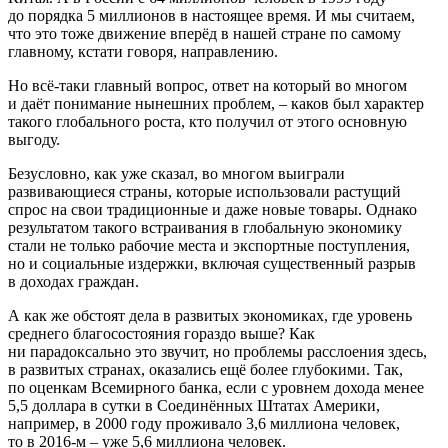
до порядка 5 миллионов в настоящее время. И мы считаем,
что это тоже движение вперёд в нашей стране по самому
главному, кстати говоря, направлению.
Но всё-таки главный вопрос, ответ на который во многом
и даёт понимание нынешних проблем, – каков был характер
такого глобального роста, кто получил от этого основную
выгоду.
Безусловно, как уже сказал, во многом выиграли
развивающиеся страны, которые использовали растущий
спрос на свои традиционные и даже новые товары. Однако
результатом такого встраивания в глобальную экономику
стали не только рабочие места и экспортные поступления,
но и социальные издержки, включая существенный разрыв
в доходах граждан.
А как же обстоят дела в развитых экономиках, где уровень
среднего благосостояния гораздо выше? Как
ни парадоксально это звучит, но проблемы расслоения здесь,
в развитых странах, оказались ещё более глубокими. Так,
по оценкам Всемирного банка, если с уровнем дохода менее
5,5 доллара в сутки в Соединённых Штатах Америки,
например, в 2000 году проживало 3,6 миллиона человек,
то в 2016-м – уже 5,6 миллиона человек.