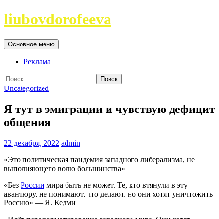
Перейти
liubovdorofeeva
к
содержимому
Поиск
Основное меню
Реклама
Найти:
Uncategorized
Я тут в эмиграции и чувствую дефицит
общения
22 декабря, 2022
admin
«Это политическая пандемия западного либерализма, не
выполняющего волю большинства»
«Без
России
мира быть не может. Те, кто втянули в эту
авантюру, не понимают, что делают, но они хотят уничтожить
Россию» — Я. Кедми