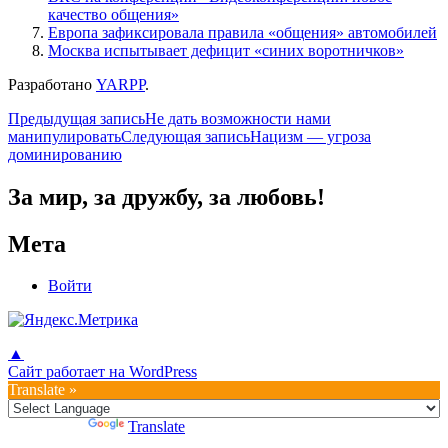
качество общения»
Европа зафиксировала правила «общения» автомобилей
Москва испытывает дефицит «синих воротничков»
Разработано
YARPP
.
Навигация
Предыдущая запись
Не дать возможности нами
манипулировать
Следующая запись
Нацизм — угроза
по
доминированию
записям
За мир, за дружбу, за любовь!
Мета
Войти
▲
Сайт работает на WordPress
Translate »
Powered by
Translate