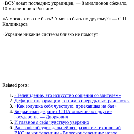
«ВСУ ловят последних украинцев, — 8 миллионов сбежало,
10 миллионов в России»
«А могло этого не быть? А могло быть по другому?» — С.П.
Килинкаров
«Украине никакие системы близко не помогут»
Related posts:
«Телевидение, это искусство общения со зрителем»
Дефицит информации, за ним в очередь выстраиваются
«Как золушка себя чувствую, приехавшая на бал»
Бюджетный дефицит США оплачивают другие
государства — Дворкович
И главное я себя чувствую уверенно
Panasonic обсудит дальнейшее развитие технологий
ВКС на конференции «Видеоконференции: новое