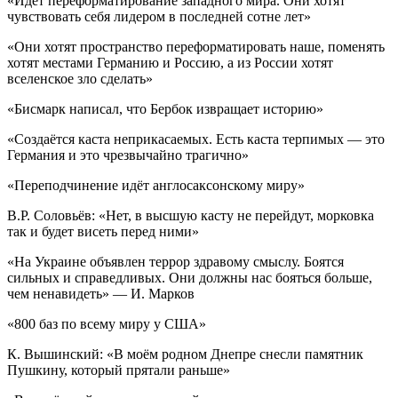
«Идёт переформатирование западного мира. Они хотят
чувствовать себя лидером в последней сотне лет»
«Они хотят пространство переформатировать наше, поменять
хотят местами Германию и Россию, а из России хотят
вселенское зло сделать»
«Бисмарк написал, что Бербок извращает историю»
«Создаётся каста неприкасаемых. Есть каста терпимых — это
Германия и это чрезвычайно трагично»
«Переподчинение идёт англосаксонскому миру»
В.Р. Соловьёв: «Нет, в высшую касту не перейдут, морковка
так и будет висеть перед ними»
«На Украине объявлен террор здравому смыслу. Боятся
сильных и справедливых. Они должны нас бояться больше,
чем ненавидеть» — И. Марков
«800 баз по всему миру у США»
К. Вышинский: «В моём родном Днепре снесли памятник
Пушкину, который прятали раньше»