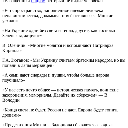
«Взращённый
нацизм,
который не видит человека»
«Есть пространство, наполненное идеями человека
ненавистничества, доламывают всё оставшееся. Многие
уехали»
«На Украине одни без света и тепла, другие, как госпожа
Зеленская, жируют»
В. Олейник: «Многие молятся и вспоминают Патриарха
Кирилла»
Г.А. Зюганов: «Мы Украину считаем братским народом, но вы
попали в лапы мерзавцев»
«А сами дают снаряды и пушки, чтобы больше народа
поубивало»
«У нас есть нечто общее — историческая память, воинские
захоронения, мемориалы. Давайте их сбережём» — В.
Володин
«Конца света не будет, Россия не даст. Европа будет топить
дровами»
«Предсказания Михаила Задорнова сбываются сегодня»